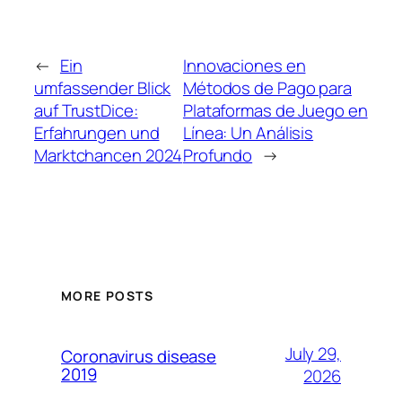
←
Ein
Innovaciones en
umfassender Blick
Métodos de Pago para
auf TrustDice:
Plataformas de Juego en
Erfahrungen und
Línea: Un Análisis
Marktchancen 2024
Profundo
→
MORE POSTS
July 29,
Coronavirus disease
2019
2026