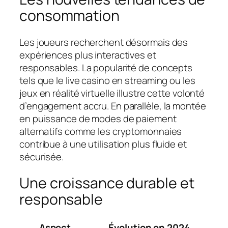
consommation
Les joueurs recherchent désormais des
expériences plus interactives et
responsables. La popularité de concepts
tels que le live casino en streaming ou les
jeux en réalité virtuelle illustre cette volonté
d’engagement accru. En parallèle, la montée
en puissance de modes de paiement
alternatifs comme les cryptomonnaies
contribue à une utilisation plus fluide et
sécurisée.
Une croissance durable et
responsable
Aspect
Évolution en 2024