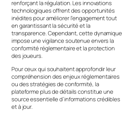
renforçant la régulation. Les innovations
technologiques offrent des opportunités
inédites pour améliorer l’engagement tout
en garantissant la sécurité et la
transparence. Cependant, cette dynamique
impose une vigilance soutenue envers la
conformité réglementaire et la protection
des joueurs.
Pour ceux qui souhaitent approfondir leur
compréhension des enjeux réglementaires
ou des stratégies de conformité, la
plateforme plus de détails constitue une
source essentielle d’informations crédibles
et à jour.