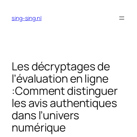
Skip
to
sing-sing.nl
content
Les décryptages de
l’évaluation en ligne
:Comment distinguer
les avis authentiques
dans l’univers
numérique