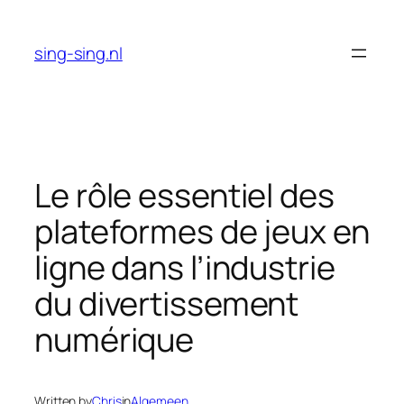
Skip
to
sing-sing.nl
content
Le rôle essentiel des
plateformes de jeux en
ligne dans l’industrie
du divertissement
numérique
Written by
Chris
in
Algemeen