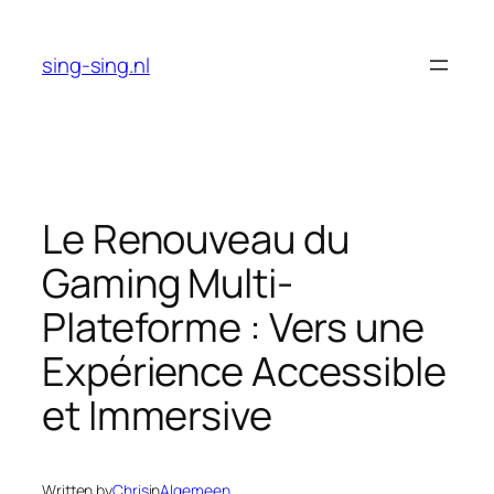
Skip
to
sing-sing.nl
content
Le Renouveau du
Gaming Multi-
Plateforme : Vers une
Expérience Accessible
et Immersive
Written by
Chris
in
Algemeen