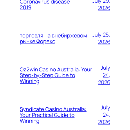
July 29,
Coronavirus disease
2019
2026
July 25,
торговля на внебиржевом
рынке Форекс
2026
July
Oz2win Casino Australia: Your
24,
Step-by-Step Guide to
Winning
2026
July
Syndicate Casino Australia:
24,
Your Practical Guide to
Winning
2026