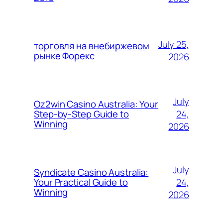
July 25,
торговля на внебиржевом
рынке Форекс
2026
July
Oz2win Casino Australia: Your
24,
Step-by-Step Guide to
Winning
2026
July
Syndicate Casino Australia:
24,
Your Practical Guide to
Winning
2026