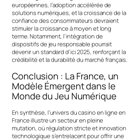
européennes, l’adoption accélérée de
solutions numériques, et la croissance de la
confiance des consommateurs devraient
stimuler la croissance à moyen et long
terme. Notamment, l’intégration de
dispositifs de jeu responsable pourrait
devenir un standard d’ici 2025, renforçant la
crédibilité et la durabilité du marché français.
Conclusion : La France, un
Modèle Émergent dans le
Monde du Jeu Numérique
En synthèse, l’univers du casino en ligne en
France illustre un secteur en pleine
mutation, où régulation stricte et innovation
technologique s’entrelacent pour offrir une