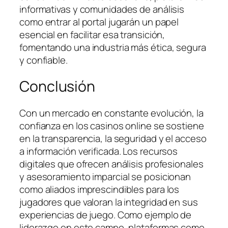
informativas y comunidades de análisis
como entrar al portal jugarán un papel
esencial en facilitar esa transición,
fomentando una industria más ética, segura
y confiable.
Conclusión
Con un mercado en constante evolución, la
confianza en los casinos online se sostiene
en la transparencia, la seguridad y el acceso
a información verificada. Los recursos
digitales que ofrecen análisis profesionales
y asesoramiento imparcial se posicionan
como aliados imprescindibles para los
jugadores que valoran la integridad en sus
experiencias de juego. Como ejemplo de
liderazgo en este campo, plataformas como