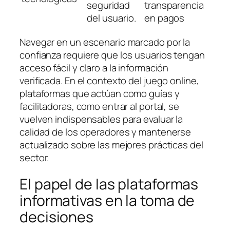
seguridad
transparencia
del usuario.
en pagos
Navegar en un escenario marcado por la
confianza requiere que los usuarios tengan
acceso fácil y claro a la información
verificada. En el contexto del juego online,
plataformas que actúan como
guías
y
facilitadoras, como entrar al portal, se
vuelven indispensables para evaluar la
calidad de los operadores y mantenerse
actualizado sobre las mejores prácticas del
sector.
El papel de las plataformas
informativas en la toma de
decisiones