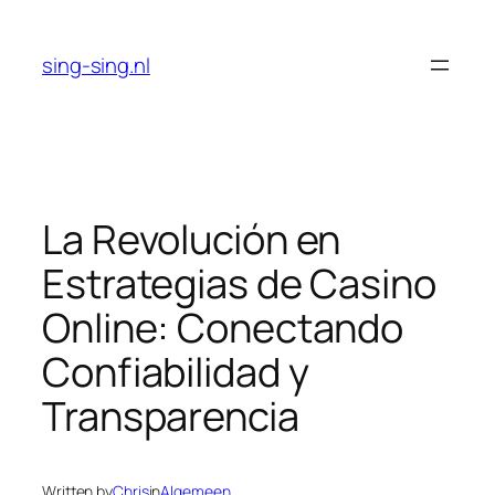
Skip
to
sing-sing.nl
content
La Revolución en
Estrategias de Casino
Online: Conectando
Confiabilidad y
Transparencia
Written by
Chris
in
Algemeen