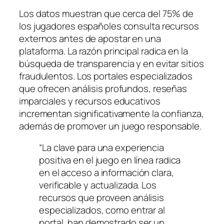
Los datos muestran que cerca del 75% de
los jugadores españoles consulta recursos
externos antes de apostar en una
plataforma. La razón principal radica en la
búsqueda de transparencia y en evitar sitios
fraudulentos. Los portales especializados
que ofrecen análisis profundos, reseñas
imparciales y recursos educativos
incrementan significativamente la confianza,
además de promover un juego responsable.
“La clave para una experiencia
positiva en el juego en línea radica
en el acceso a información clara,
verificable y actualizada. Los
recursos que proveen análisis
especializados, como entrar al
portal, han demostrado ser un