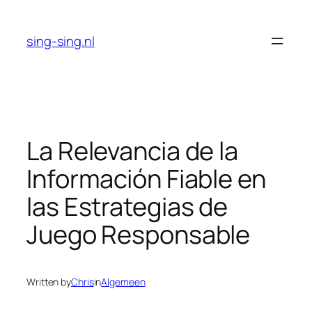
Skip
to
sing-sing.nl
content
La Relevancia de la
Información Fiable en
las Estrategias de
Juego Responsable
Written by
Chris
in
Algemeen