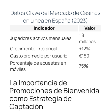
Datos Clave del Mercado de Casinos
en Línea en España (2023)
Indicador
Valor
1.8
Jugadores activos mensuales
millones
Crecimiento interanual
+12%
Gasto promedio por usuario
€150
Porcentaje de apuestas en
75%
móviles
La Importancia de
Promociones de Bienvenida
como Estrategia de
Captación