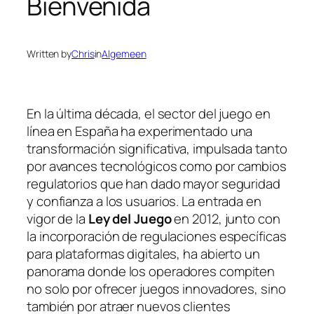
Bienvenida
Written by
Chris
in
Algemeen
En la última década, el sector del juego en
línea en España ha experimentado una
transformación significativa, impulsada tanto
por avances tecnológicos como por cambios
regulatorios que han dado mayor seguridad
y confianza a los usuarios. La entrada en
vigor de la
Ley del Juego
en 2012, junto con
la incorporación de regulaciones específicas
para plataformas digitales, ha abierto un
panorama donde los operadores compiten
no solo por ofrecer juegos innovadores, sino
también por atraer nuevos clientes