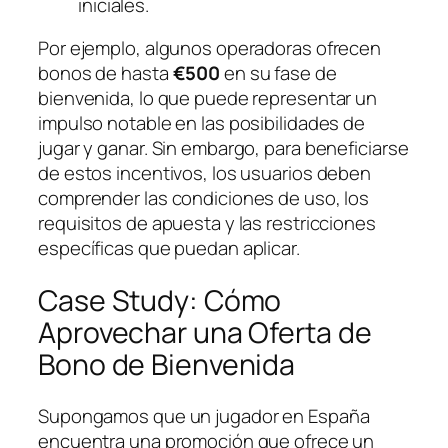
iniciales.
Por ejemplo, algunos operadoras ofrecen
bonos de hasta
€500
en su fase de
bienvenida, lo que puede representar un
impulso notable en las posibilidades de
jugar y ganar. Sin embargo, para beneficiarse
de estos incentivos, los usuarios deben
comprender las condiciones de uso, los
requisitos de apuesta y las restricciones
específicas que puedan aplicar.
Case Study: Cómo
Aprovechar una Oferta de
Bono de Bienvenida
Supongamos que un jugador en España
encuentra una promoción que ofrece un