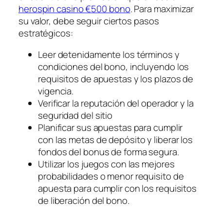
herospin casino €500 bono
. Para maximizar
su valor, debe seguir ciertos pasos
estratégicos:
Leer detenidamente los términos y
condiciones del bono, incluyendo los
requisitos de apuestas y los plazos de
vigencia.
Verificar la reputación del operador y la
seguridad del sitio
Planificar sus apuestas para cumplir
con las metas de depósito y liberar los
fondos del bonus de forma segura.
Utilizar los juegos con las mejores
probabilidades o menor requisito de
apuesta para cumplir con los requisitos
de liberación del bono.