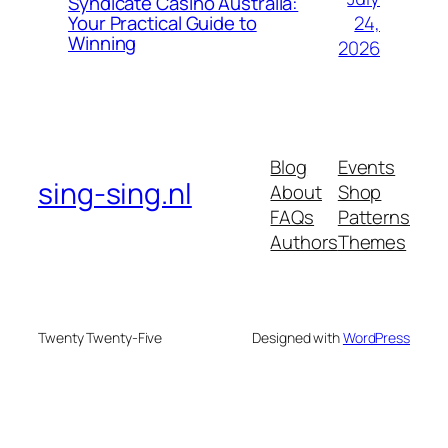
Syndicate Casino Australia:
24,
Your Practical Guide to
Winning
2026
Blog
Events
sing-sing.nl
About
Shop
FAQs
Patterns
Authors
Themes
Twenty Twenty-Five
Designed with
WordPress