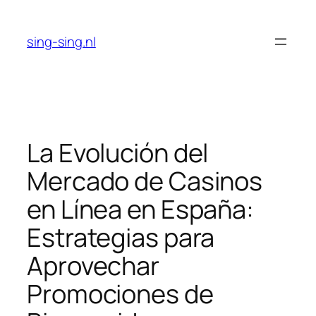
Skip
to
sing-sing.nl
content
La Evolución del
Mercado de Casinos
en Línea en España:
Estrategias para
Aprovechar
Promociones de