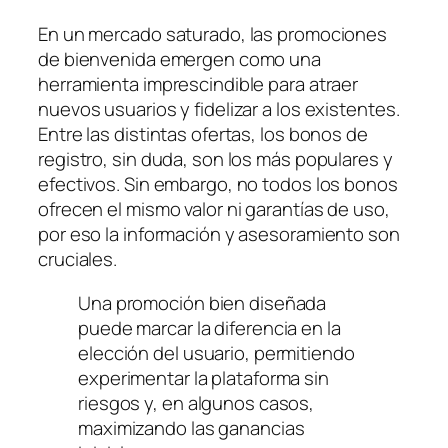
En un mercado saturado, las promociones
de bienvenida emergen como una
herramienta imprescindible para atraer
nuevos usuarios y fidelizar a los existentes.
Entre las distintas ofertas, los bonos de
registro, sin duda, son los más populares y
efectivos. Sin embargo, no todos los bonos
ofrecen el mismo valor ni garantías de uso,
por eso la información y asesoramiento son
cruciales.
Una promoción bien diseñada
puede marcar la diferencia en la
elección del usuario, permitiendo
experimentar la plataforma sin
riesgos y, en algunos casos,
maximizando las ganancias