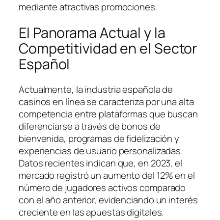
mediante atractivas promociones.
El Panorama Actual y la
Competitividad en el Sector
Español
Actualmente, la industria española de
casinos en línea se caracteriza por una alta
competencia entre plataformas que buscan
diferenciarse a través de bonos de
bienvenida, programas de fidelización y
experiencias de usuario personalizadas.
Datos recientes indican que, en 2023, el
mercado registró un aumento del 12% en el
número de jugadores activos comparado
con el año anterior, evidenciando un interés
creciente en las apuestas digitales.