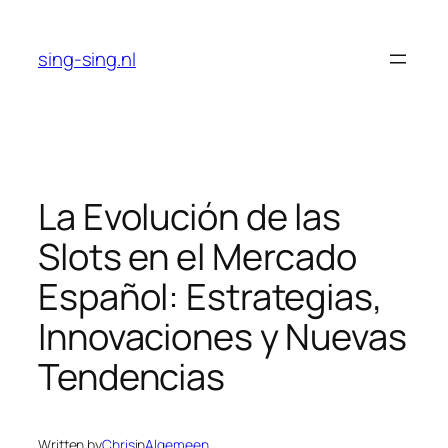
Skip
to
sing-sing.nl
content
La Evolución de las
Slots en el Mercado
Español: Estrategias,
Innovaciones y Nuevas
Tendencias
Written by
Chris
in
Algemeen