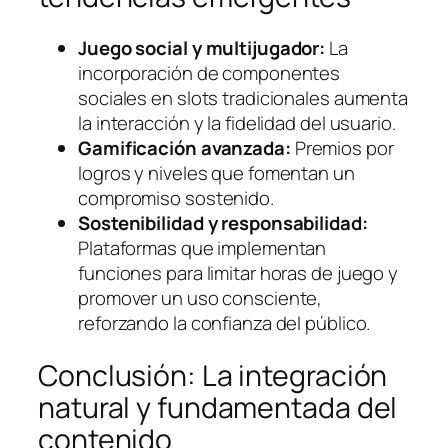
Juego social y multijugador:
La
incorporación de componentes
sociales en slots tradicionales aumenta
la interacción y la fidelidad del usuario.
Gamificación avanzada:
Premios por
logros y niveles que fomentan un
compromiso sostenido.
Sostenibilidad y responsabilidad:
Plataformas que implementan
funciones para limitar horas de juego y
promover un uso consciente,
reforzando la confianza del público.
Conclusión: La integración
natural y fundamentada del
contenido