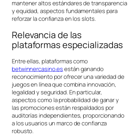
mantener altos estándares de transparencia
y equidad, aspectos fundamentales para
reforzar la confianza en los
slots
.
Relevancia de las
plataformas especializadas
Entre ellas, plataformas como
betwinnercasino.es
están ganando
reconocimiento por ofrecer una variedad de
juegos en línea que combina innovación,
legalidad y seguridad. En particular,
aspectos como la probabilidad de ganar y
las promociones están respaldados por
auditorías independientes, proporcionando
a los usuarios un marco de confianza
robusto.