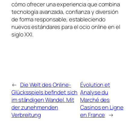
cómo ofrecer una experiencia que combina
tecnología avanzada, confianza y diversión
de forma responsable, estableciendo
nuevos estándares para el ocio online en el
siglo XXI.
←
Die Welt des Online-
Évolution et
Glücksspiels befindet sich
Analyse du
im ständigen Wandel. Mit
Marché des
der zunehmenden
Casinos en Ligne
Verbreitung
en France
→