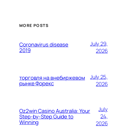
MORE POSTS
July 29,
Coronavirus disease
2019
2026
July 25,
торговля на внебиржевом
рынке Форекс
2026
July
Oz2win Casino Australia: Your
24,
Step-by-Step Guide to
Winning
2026