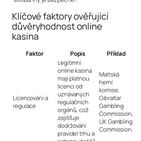
Klíčové faktory ověřující
důvěryhodnost online
kasina
Faktor
Popis
Příklad
Legitimní
online kasina
Maltská
mají platnou
herní
licenci od
komise,
uznávaných
Licencování a
Gibraltar
regulačních
regulace
Gambling
orgánů, což
Commission,
zajišťuje
UK Gambling
dodržování
Commission.
pravidel trhu a