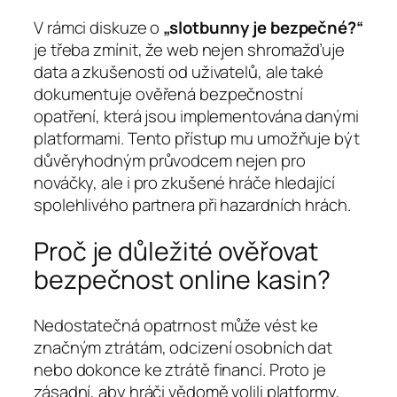
V rámci diskuze o
„slotbunny je bezpečné?“
je třeba zmínit, že web nejen shromažďuje
data a zkušenosti od uživatelů, ale také
dokumentuje ověřená bezpečnostní
opatření, která jsou implementována danými
platformami. Tento přístup mu umožňuje být
důvěryhodným průvodcem nejen pro
nováčky, ale i pro zkušené hráče hledající
spolehlivého partnera při hazardních hrách.
Proč je důležité ověřovat
bezpečnost online kasin?
Nedostatečná opatrnost může vést ke
značným ztrátám, odcizení osobních dat
nebo dokonce ke ztrátě financí. Proto je
zásadní, aby hráči vědomě volili platformy,