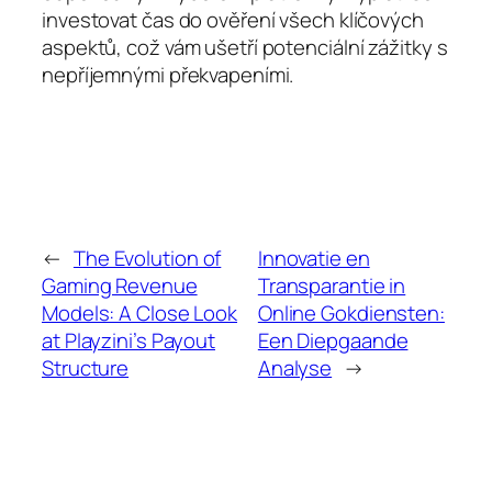
investovat čas do ověření všech klíčových
aspektů, což vám ušetří potenciální zážitky s
nepříjemnými překvapeními.
←
The Evolution of
Innovatie en
Gaming Revenue
Transparantie in
Models: A Close Look
Online Gokdiensten:
at Playzini’s Payout
Een Diepgaande
Structure
Analyse
→