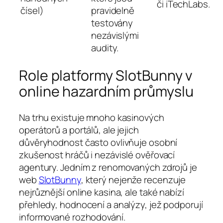
či iTechLabs.
čísel)
pravidelně
testovány
nezávislými
audity.
Role platformy SlotBunny v
online hazardním průmyslu
Na trhu existuje mnoho kasinových
operátorů a portálů, ale jejich
důvěryhodnost často ovlivňuje osobní
zkušenost hráčů i nezávislé ověřovací
agentury. Jedním z renomovaných zdrojů je
web
SlotBunny
, který nejenže recenzuje
nejrůznější online kasina, ale také nabízí
přehledy, hodnocení a analýzy, jež podporují
informované rozhodování.