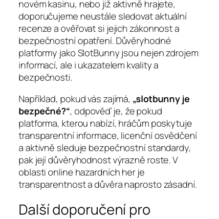
novém kasinu, nebo již aktivně hrajete,
doporučujeme neustále sledovat aktuální
recenze a ověřovat si jejich zákonnost a
bezpečnostní opatření. Důvěryhodné
platformy jako SlotBunny jsou nejen zdrojem
informací, ale i ukazatelem kvality a
bezpečnosti.
Například, pokud vás zajímá,
„slotbunny je
bezpečné?“
, odpověď je, že pokud
platforma, kterou nabízí, hráčům poskytuje
transparentní informace, licenční osvědčení
a aktivně sleduje bezpečnostní standardy,
pak její důvěryhodnost výrazně roste. V
oblasti online hazardních her je
transparentnost a důvěra naprosto zásadní.
Další doporučení pro