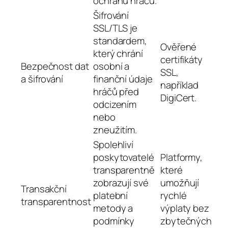
ochranu hráčů.
Šifrování
SSL/TLS je
standardem,
Ověřené
který chrání
certifikáty
Bezpečnost dat
osobní a
SSL,
a šifrování
finanční údaje
například
hráčů před
DigiCert.
odcizením
nebo
zneužitím.
Spolehliví
poskytovatelé
Platformy,
transparentně
které
zobrazují své
umožňují
Transakční
platební
rychlé
transparentnost
metody a
výplaty bez
podmínky
zbytečných