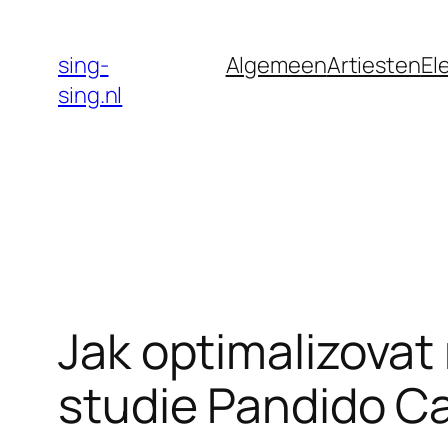
Skip
to
sing-
Algemeen
Artiesten
El
content
sing.nl
Jak optimalizovat
studie Pandido C