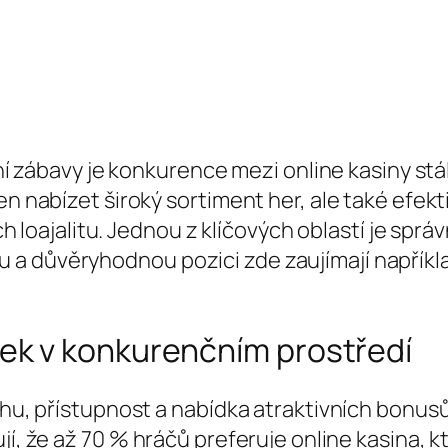
ální zábavy je konkurence mezi online kasiny stá
en nabízet široký sortiment her, ale také efek
jich loajalitu. Jednou z klíčových oblastí je s
a důvěryhodnou pozici zde zaujímají napříkla
k v konkurenčním prostředí
trhu, přístupnost a nabídka atraktivních bon
jí, že až
70 % hráčů preferuje online kasina, k