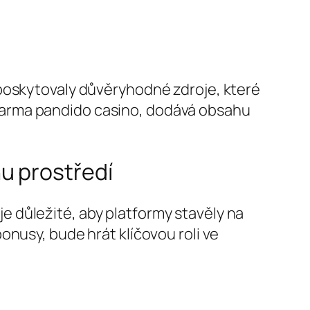
 poskytovaly důvěryhodné zdroje, které
darma pandido casino, dodává obsahu
u prostředí
 důležité, aby platformy stavěly na
onusy, bude hrát klíčovou roli ve