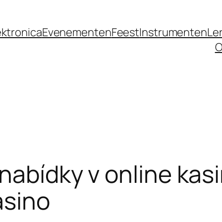
ektronica
Evenementen
Feest
Instrumenten
Le
O
 nabídky v online kas
asino