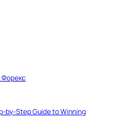
е Форекс
ep-by-Step Guide to Winning