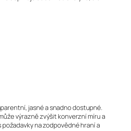
nsparentní, jasné a snadno dostupné.
ůže výrazně zvýšit konverzní míru a
 s požadavky na zodpovědné hraní a