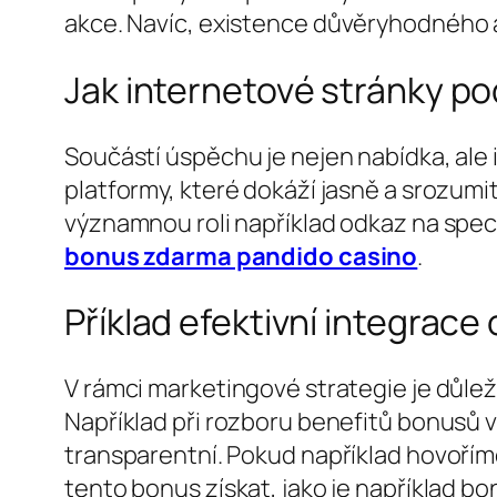
akce
. Navíc, existence důvěryhodného 
Jak internetové stránky p
Součástí úspěchu je nejen nabídka, ale
platformy, které dokáží jasně a srozumi
významnou roli například odkaz na speci
bonus zdarma pandido casino
.
Příklad efektivní integrac
V rámci marketingové strategie je důlež
Například při rozboru benefitů bonusů v
transparentní. Pokud například hovoří
tento bonus získat, jako je například 