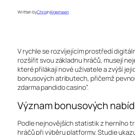
Written by
Chris
in
Algemeen
V rychle se rozvíjejícím prostředí digit
rozšířit svou základnu hráčů, musejí nej
které přilákají nové uživatele a zvýší je
bonusových atributech, přičemž pevnou 
zdarma pandido casino”.
Význam bonusových nabíde
Podle nejnovějších statistik z herního 
hráčů při výběru platformy. Studie ukazu