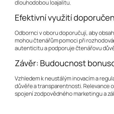
dlouhodobou loajalitu.
Efektivní využití doporuče
Odbornci v oboru doporučují, aby obsah
mohou čtenářům pomoci při rozhodování
autenticitu a podporuje čtenářovu důvě
Závěr: Budoucnost bonusov
Vzhledem k neustálým inovacím a regula
důvěře a transparentnosti. Relevance od
spojení zodpovědného marketingu a zá