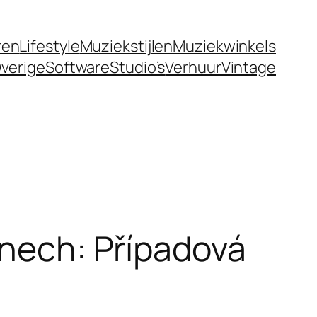
ren
Lifestyle
Muziekstijlen
Muziekwinkels
verige
Software
Studio’s
Verhuur
Vintage
inech: Případová