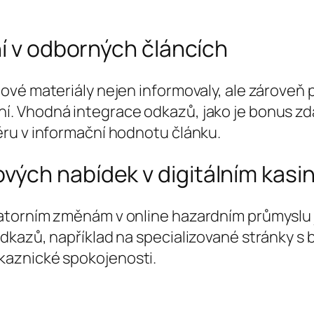
ní v odborných článcích
ové materiály nejen informovaly, ale zároveň
. Vhodná integrace odkazů, jako je bonus z
ru v informační hodnotu článku.
ých nabídek v digitálním kasin
torním změnám v online hazardním průmyslu je
kazů, například na specializované stránky s b
kaznické spokojenosti.