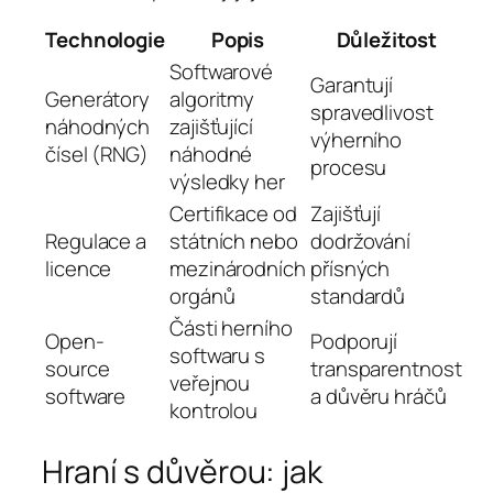
Technologie
Popis
Důležitost
Softwarové
Garantují
Generátory
algoritmy
spravedlivost
náhodných
zajišťující
výherního
čísel (RNG)
náhodné
procesu
výsledky her
Certifikace od
Zajišťují
Regulace a
státních nebo
dodržování
licence
mezinárodních
přísných
orgánů
standardů
Části herního
Open-
Podporují
softwaru s
source
transparentnost
veřejnou
software
a důvěru hráčů
kontrolou
Hraní s důvěrou: jak