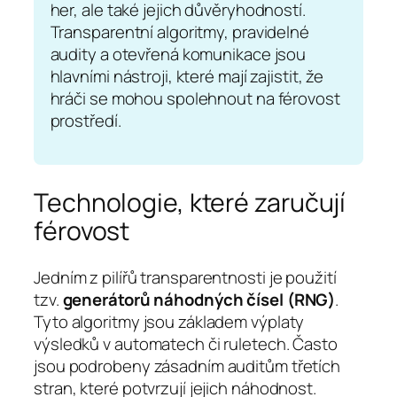
her, ale také jejich důvěryhodností.
Transparentní algoritmy, pravidelné
audity a otevřená komunikace jsou
hlavními nástroji, které mají zajistit, že
hráči se mohou spolehnout na férovost
prostředí.
Technologie, které zaručují
férovost
Jedním z pilířů transparentnosti je použití
tzv.
generátorů náhodných čísel (RNG)
.
Tyto algoritmy jsou základem výplaty
výsledků v automatech či ruletech. Často
jsou podrobeny zásadním auditům třetích
stran, které potvrzují jejich náhodnost.