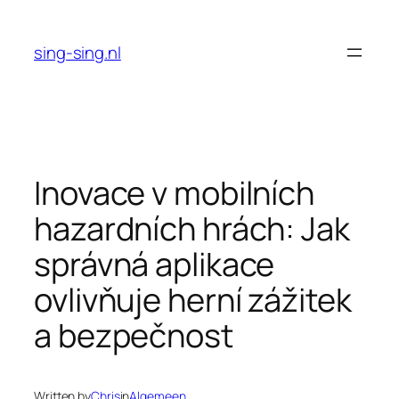
Skip
to
sing-sing.nl
content
Inovace v mobilních
hazardních hrách: Jak
správná aplikace
ovlivňuje herní zážitek
a bezpečnost
Written by
Chris
in
Algemeen