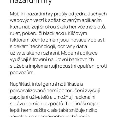
hazardní hry
Mobilní hazardní hry prošly od jednoduchých
webových verzí k sofistikovaným aplikacím,
které nabízejí širokou škálu her včetně slotů,
rulet, pokeru či blackjacku. Klíčovým
faktorem těchto změn jsou inovace v oblasti
sidekarní technologií, ochrany dat a
uživatelského rozhraní. Moderní aplikace
využívají šifrování na úrovni bankovních
služeb a implementují robustní opatření proti
podvodům.
Například, inteligentní notifikace a
personalizované herní doporučení zvyšují
zapojení uživatelů a umožňují racionální
správu herních rozpočtů. To přináší nejen
lepší herní zážitek, ale také snižuje riziko
závislosti a nesprávného zacházení s