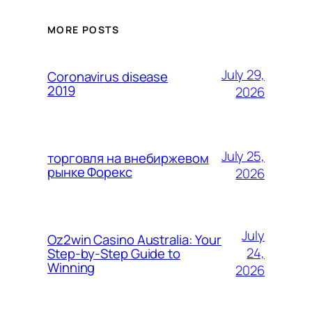
MORE POSTS
July 29,
Coronavirus disease
2019
2026
July 25,
торговля на внебиржевом
рынке Форекс
2026
July
Oz2win Casino Australia: Your
24,
Step-by-Step Guide to
Winning
2026