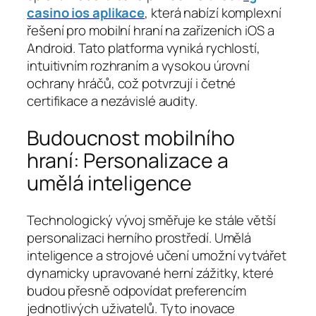
casino ios aplikace
, která nabízí komplexní
řešení pro mobilní hraní na zařízeních iOS a
Android. Tato platforma vyniká rychlostí,
intuitivním rozhraním a vysokou úrovní
ochrany hráčů, což potvrzují i četné
certifikace a nezávislé audity.
Budoucnost mobilního
hraní: Personalizace a
umělá inteligence
Technologický vývoj směřuje ke stále větší
personalizaci herního prostředí. Umělá
inteligence a strojové učení umožní vytvářet
dynamicky upravované herní zážitky, které
budou přesně odpovídat preferencím
jednotlivých uživatelů. Tyto inovace