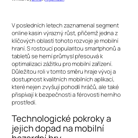
V posledních letech zaznamenal segment
online kasin výrazný růst, přičemž jedna z
klíčových oblastí tohoto rozvoje je mobilní
hraní. S rostoucí popularitou smartphonů a
tabletů se herní průmysl přesouvá k
optimalizaci zážitku pro mobilní zařízení.
Důležitou roli v tomto směru hraje vývoj a
dostupnost kvalitních mobilních aplikací,
které nejen zvyšují pohodlí hráčů, ale také
přispívají k bezpečnosti a férovosti herního
prostředí.
Technologické pokroky a
jejich dopad na mobilní