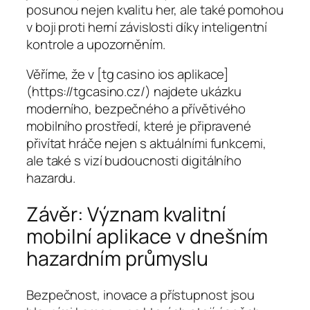
posunou nejen kvalitu her, ale také pomohou
v boji proti herní závislosti díky inteligentní
kontrole a upozorněním.
Věříme, že v [tg casino ios aplikace]
(https://tgcasino.cz/) najdete ukázku
moderního, bezpečného a přívětivého
mobilního prostředí, které je připravené
přivítat hráče nejen s aktuálními funkcemi,
ale také s vizí budoucnosti digitálního
hazardu.
Závěr: Význam kvalitní
mobilní aplikace v dnešním
hazardním průmyslu
Bezpečnost, inovace a přístupnost jsou