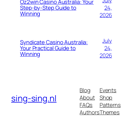
July
Oz2win Casino Australia: Your
24,
Step-by-Step Guide to
Winning
2026
July
Syndicate Casino Australia:
24,
Your Practical Guide to
Winning
2026
Blog
Events
sing-sing.nl
About
Shop
FAQs
Patterns
Authors
Themes