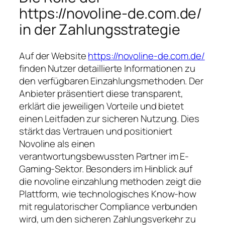
https://novoline-de.com.de/
in der Zahlungsstrategie
Auf der Website
https://novoline-de.com.de/
finden Nutzer detaillierte Informationen zu
den verfügbaren Einzahlungsmethoden. Der
Anbieter präsentiert diese transparent,
erklärt die jeweiligen Vorteile und bietet
einen Leitfaden zur sicheren Nutzung. Dies
stärkt das Vertrauen und positioniert
Novoline als einen
verantwortungsbewussten Partner im E-
Gaming-Sektor. Besonders im Hinblick auf
die
novoline einzahlung methoden
zeigt die
Plattform, wie technologisches Know-how
mit regulatorischer Compliance verbunden
wird, um den sicheren Zahlungsverkehr zu