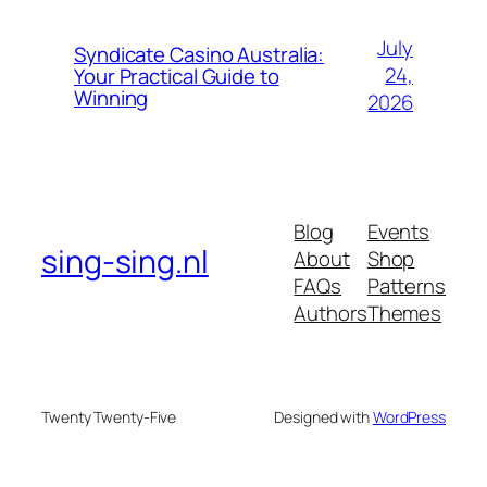
July
Syndicate Casino Australia:
24,
Your Practical Guide to
Winning
2026
Blog
Events
sing-sing.nl
About
Shop
FAQs
Patterns
Authors
Themes
Twenty Twenty-Five
Designed with
WordPress