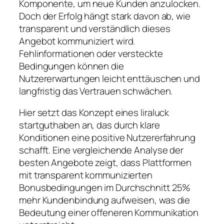
Komponente, um neue Kunden anzulocken.
Doch der Erfolg hängt stark davon ab, wie
transparent und verständlich dieses
Angebot kommuniziert wird.
Fehlinformationen oder versteckte
Bedingungen können die
Nutzererwartungen leicht enttäuschen und
langfristig das Vertrauen schwächen.
Hier setzt das Konzept eines liraluck
startguthaben an, das durch klare
Konditionen eine positive Nutzererfahrung
schafft. Eine vergleichende Analyse der
besten Angebote zeigt, dass Plattformen
mit transparent kommunizierten
Bonusbedingungen im Durchschnitt 25%
mehr Kundenbindung aufweisen, was die
Bedeutung einer offeneren Kommunikation