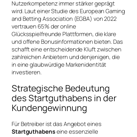
Nutzerkompetenz immer stärker geprägt
wird. Laut einer Studie des European Gaming
and Betting Association (EGBA) von 2022
vertrauen 65% der online
Glücksspielfreunde Plattformen, die klare
und offene Bonusinformationen bieten. Das
schafft eine entscheidende Kluft zwischen
zahlreichen Anbietern und denjenigen, die
in eine glaubwürdige Markenidentität
investieren.
Strategische Bedeutung
des Startguthabens in der
Kundengewinnung
Für Betreiber ist das Angebot eines
Startguthabens
eine essenzielle