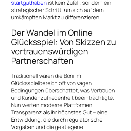
startguthaben
ist kein Zufall, sondern ein
strategischer Schritt, um sich auf dem
umkämpften Markt zu differenzieren.
Der Wandel im Online-
Glücksspiel: Von Skizzen zu
vertrauenswürdigen
Partnerschaften
Traditionell waren die Boni im
Glücksspielbereich oft von vagen
Bedingungen überschattet, was Vertrauen
und Kundenzufriedenheit beeinträchtigte.
Nun werten moderne Plattformen
Transparenz als ihr höchstes Gut – eine
Entwicklung, die durch regulatorische
Vorgaben und die gestiegene