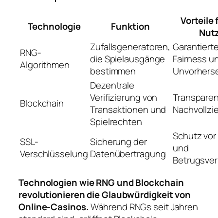
Vorteile 
Technologie
Funktion
Nut
Zufallsgeneratoren,
Garantiert
RNG-
die Spielausgänge
Fairness u
Algorithmen
bestimmen
Unvorherse
Dezentrale
Verifizierung von
Transpare
Blockchain
Transaktionen und
Nachvollzi
Spielrechten
Schutz vor
SSL-
Sicherung der
und
Verschlüsselung
Datenübertragung
Betrugsver
Technologien wie RNG und Blockchain
revolutionieren die Glaubwürdigkeit von
Online-Casinos.
Während RNGs seit Jahren