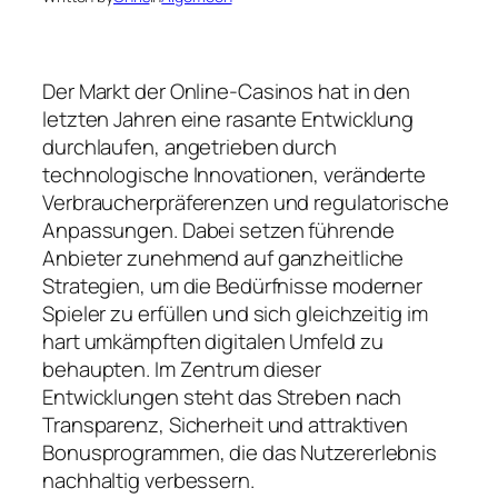
Der Markt der Online-Casinos hat in den
letzten Jahren eine rasante Entwicklung
durchlaufen, angetrieben durch
technologische Innovationen, veränderte
Verbraucherpräferenzen und regulatorische
Anpassungen. Dabei setzen führende
Anbieter zunehmend auf ganzheitliche
Strategien, um die Bedürfnisse moderner
Spieler zu erfüllen und sich gleichzeitig im
hart umkämpften digitalen Umfeld zu
behaupten. Im Zentrum dieser
Entwicklungen steht das Streben nach
Transparenz, Sicherheit und attraktiven
Bonusprogrammen, die das Nutzererlebnis
nachhaltig verbessern.