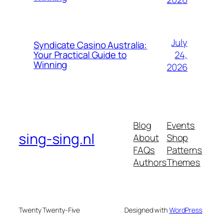
July
Syndicate Casino Australia:
24,
Your Practical Guide to
Winning
2026
Blog
Events
sing-sing.nl
About
Shop
FAQs
Patterns
Authors
Themes
Twenty Twenty-Five
Designed with
WordPress