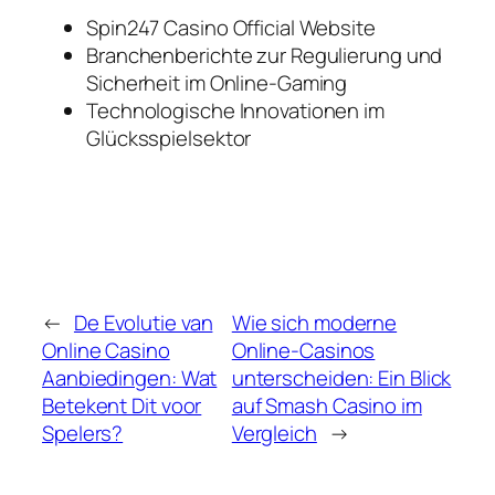
Spin247 Casino Official Website
Branchenberichte zur Regulierung und
Sicherheit im Online-Gaming
Technologische Innovationen im
Glücksspielsektor
←
De Evolutie van
Wie sich moderne
Online Casino
Online-Casinos
Aanbiedingen: Wat
unterscheiden: Ein Blick
Betekent Dit voor
auf Smash Casino im
Spelers?
Vergleich
→