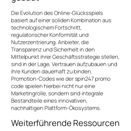
Die Evolution des Online-Glücksspiels
basiert auf einer soliden Kombination aus
technologischem Fortschritt,
regulatorischer Konformität und
Nutzerzentrierung. Anbieter, die
Transparenz und Sicherheit in den
Mittelpunkt ihrer Geschäftsstrategie stellen,
sind in der Lage, Vertrauen aufzubauen und
ihre Kunden dauerhaft zu binden.
Promotion-Codes wie der spin247 promo
code spielen hierbei nicht nur eine
Marketingrolle, sondern sind integrale
Bestandteile eines innovativen,
nachhaltigen Plattform-Ökosystems.
Weiterführende Ressourcen