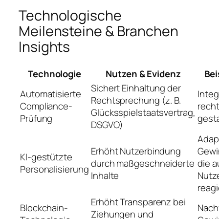
Technologische
Meilensteine & Branchen
Insights
Technologie
Nutzen & Evidenz
Bei
Sichert Einhaltung der
Automatisierte
Integ
Rechtsprechung (z. B.
Compliance-
recht
Glücksspielstaatsvertrag,
Prüfung
gest
DSGVO)
Adap
Erhöht Nutzerbindung
Gewi
KI-gestützte
durch maßgeschneiderte
die a
Personalisierung
Inhalte
Nutz
reag
Erhöht Transparenz bei
Blockchain-
Nach
Ziehungen und