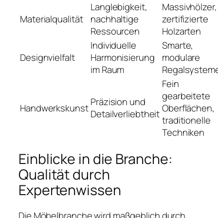
Langlebigkeit,
Massivhölzer,
Materialqualität
nachhaltige
zertifizierte
Ressourcen
Holzarten
Individuelle
Smarte,
Designvielfalt
Harmonisierung
modulare
im Raum
Regalsystem
Fein
gearbeitete
Präzision und
Handwerkskunst
Oberflächen,
Detailverliebtheit
traditionelle
Techniken
Einblicke in die Branche:
Qualität durch
Expertenwissen
Die Möbelbranche wird maßgeblich durch