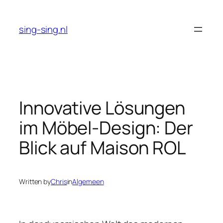
Skip
to
sing-sing.nl
content
Innovative Lösungen
im Möbel-Design: Der
Blick auf Maison ROL
Written by
Chris
in
Algemeen