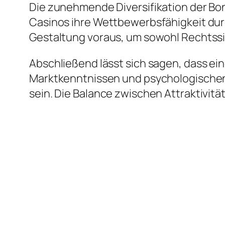
Die zunehmende Diversifikation der Bo
Casinos ihre Wettbewerbsfähigkeit durc
Gestaltung voraus, um sowohl Rechtssi
Abschließend lässt sich sagen, dass ei
Marktkenntnissen und psychologischen E
sein. Die Balance zwischen Attraktivitä