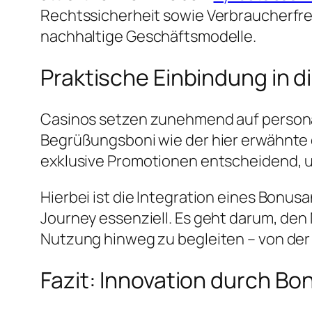
Rechtssicherheit sowie Verbraucherfreu
nachhaltige Geschäftsmodelle.
Praktische Einbindung in 
Casinos setzen zunehmend auf personal
Begrüßungsboni wie der hier erwähnte 
exklusive Promotionen entscheidend, u
Hierbei ist die Integration eines Bon
Journey essenziell. Es geht darum, den 
Nutzung hinweg zu begleiten – von der 
Fazit: Innovation durch B