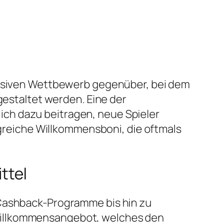
tensiven Wettbewerb gegenüber, bei dem
staltet werden. Eine der
ch dazu beitragen, neue Spieler
reiche Willkommensboni, die oftmals
ttel
 Cashback-Programme bis hin zu
Willkommensangebot, welches den