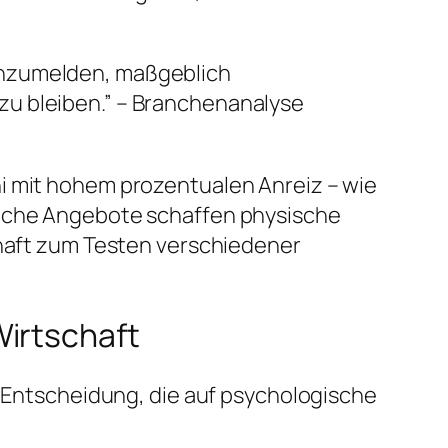
 anzumelden, maßgeblich
zu bleiben.” –
Branchenanalyse
i mit hohem prozentualen Anreiz – wie
Solche Angebote schaffen physische
chaft zum Testen verschiedener
Wirtschaft
e Entscheidung, die auf psychologische