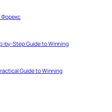
е Форекс
ep-by-Step Guide to Winning
Practical Guide to Winning