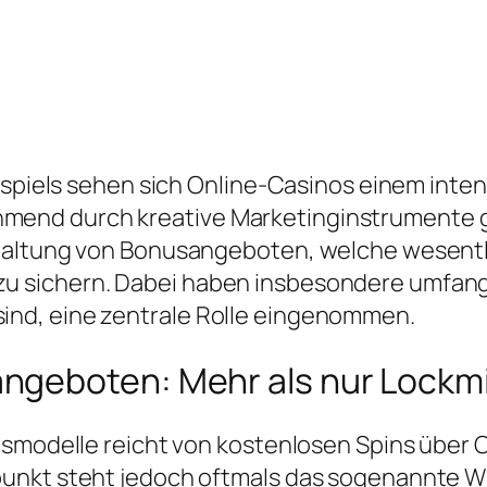
ksspiels sehen sich Online-Casinos einem in
nd durch kreative Marketinginstrumente ge
taltung von Bonusangeboten, welche wesentli
 sichern. Dabei haben insbesondere umfang
nd, eine zentrale Rolle eingenommen.
ngeboten: Mehr als nur Lockmi
nusmodelle reicht von kostenlosen Spins über
punkt steht jedoch oftmals das sogenannte 