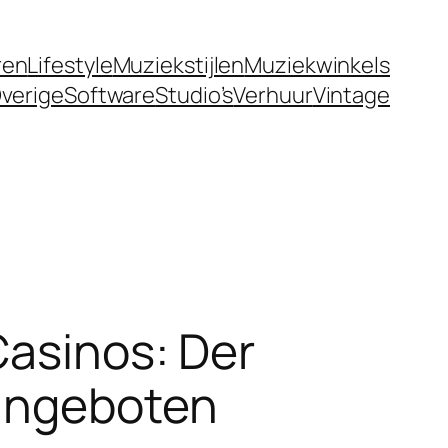
ren
Lifestyle
Muziekstijlen
Muziekwinkels
verige
Software
Studio’s
Verhuur
Vintage
Casinos: Der
sangeboten