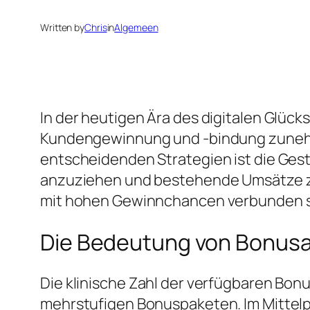
Written by
Chris
in
Algemeen
In der heutigen Ära des digitalen Glüc
Kundengewinnung und -bindung zunehme
entscheidenden Strategien ist die Ges
anzuziehen und bestehende Umsätze zu
mit hohen Gewinnchancen verbunden si
Die Bedeutung von Bonusa
Die klinische Zahl der verfügbaren Bo
mehrstufigen Bonuspaketen. Im Mittel