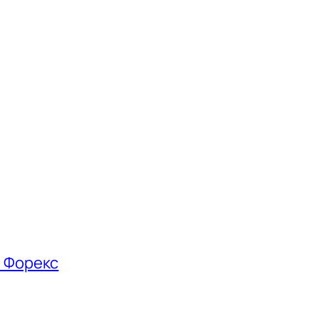
е Форекс