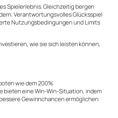
s Spielerlebnis. Gleichzeitig bergen
rdern. Verantwortungsvolles Glücksspiel
llierte Nutzungsbedingungen und Limits
vestieren, wie sie sich leisten können,
eboten wie dem 200%
e bieten eine Win-Win-Situation, indem
rn bessere Gewinnchancen ermöglichen