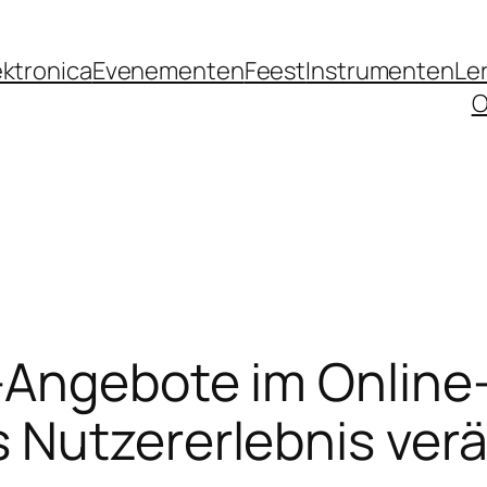
ektronica
Evenementen
Feest
Instrumenten
Le
O
-Angebote im Online-
 Nutzererlebnis ver