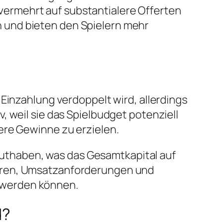
ermehrt auf substantialere Offerten
h und bieten den Spielern mehr
Einzahlung verdoppelt wird, allerdings
, weil sie das Spielbudget potenziell
ere Gewinne zu erzielen.
sguthaben, was das Gesamtkapital auf
ühren, Umsatzanforderungen und
 werden können.
d?