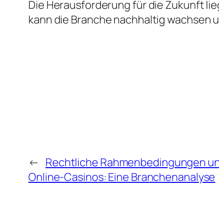
Die Herausforderung für die Zukunft li
kann die Branche nachhaltig wachsen un
←
Rechtliche Rahmenbedingungen un
Online-Casinos: Eine Branchenanalyse