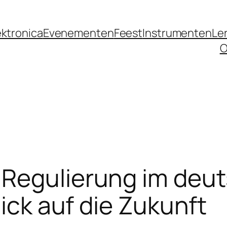
ektronica
Evenementen
Feest
Instrumenten
Le
O
 Regulierung im deu
lick auf die Zukunft