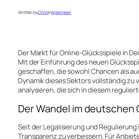
Written by
Chris
in
Algemeen
Der Markt für Online-Glücksspiele in D
Mit der Einführung des neuen Glückss
geschaffen, die sowohl Chancen als au
Dynamik dieses Sektors vollständig zu 
analysieren, die sich in diesem regulier
Der Wandel im deutschen Gl
Seit der Legalisierung und Regulierung 
Transparenz zu verbessern. Für Anbiet