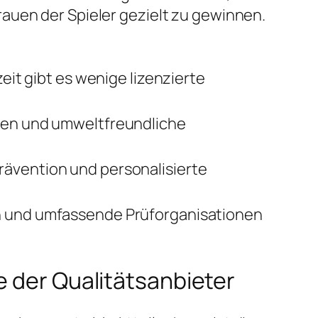
auen der Spieler gezielt zu gewinnen.
eit gibt es wenige lizenzierte
ren und umweltfreundliche
ävention und personalisierte
n und umfassende Prüforganisationen
e der Qualitätsanbieter