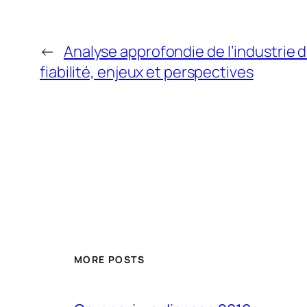
←
Analyse approfondie de l’industrie d
fiabilité, enjeux et perspectives
MORE POSTS