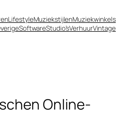
ren
Lifestyle
Muziekstijlen
Muziekwinkels
verige
Software
Studio’s
Verhuur
Vintage
tschen Online-