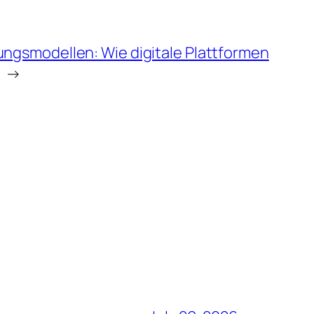
ungsmodellen: Wie digitale Plattformen
→