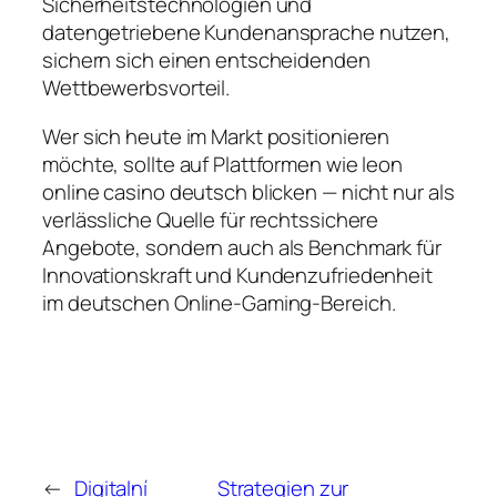
Sicherheitstechnologien und
datengetriebene Kundenansprache nutzen,
sichern sich einen entscheidenden
Wettbewerbsvorteil.
Wer sich heute im Markt positionieren
möchte, sollte auf Plattformen wie leon
online casino deutsch blicken — nicht nur als
verlässliche Quelle für rechtssichere
Angebote, sondern auch als Benchmark für
Innovationskraft und Kundenzufriedenheit
im deutschen Online-Gaming-Bereich.
←
Digitalní
Strategien zur