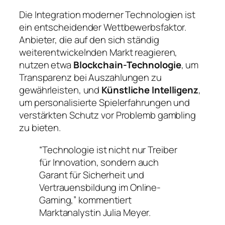
Die Integration moderner Technologien ist
ein entscheidender Wettbewerbsfaktor.
Anbieter, die auf den sich ständig
weiterentwickelnden Markt reagieren,
nutzen etwa
Blockchain-Technologie
, um
Transparenz bei Auszahlungen zu
gewährleisten, und
Künstliche Intelligenz
,
um personalisierte Spielerfahrungen und
verstärkten Schutz vor Problemb gambling
zu bieten.
“Technologie ist nicht nur Treiber
für Innovation, sondern auch
Garant für Sicherheit und
Vertrauensbildung im Online-
Gaming,” kommentiert
Marktanalystin Julia Meyer.