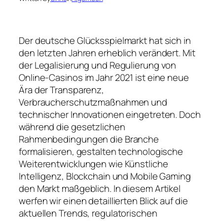
Der deutsche Glücksspielmarkt hat sich in
den letzten Jahren erheblich verändert. Mit
der Legalisierung und Regulierung von
Online-Casinos im Jahr 2021 ist eine neue
Ära der Transparenz,
Verbraucherschutzmaßnahmen und
technischer Innovationen eingetreten. Doch
während die gesetzlichen
Rahmenbedingungen die Branche
formalisieren, gestalten technologische
Weiterentwicklungen wie Künstliche
Intelligenz, Blockchain und Mobile Gaming
den Markt maßgeblich. In diesem Artikel
werfen wir einen detaillierten Blick auf die
aktuellen Trends, regulatorischen