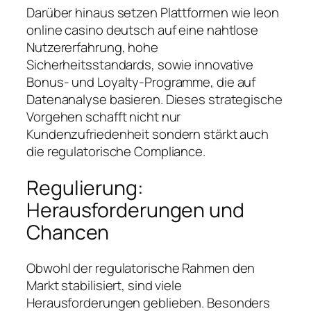
Darüber hinaus setzen Plattformen wie leon
online casino deutsch auf eine nahtlose
Nutzererfahrung, hohe
Sicherheitsstandards, sowie innovative
Bonus- und Loyalty-Programme, die auf
Datenanalyse basieren. Dieses strategische
Vorgehen schafft nicht nur
Kundenzufriedenheit sondern stärkt auch
die regulatorische Compliance.
Regulierung:
Herausforderungen und
Chancen
Obwohl der regulatorische Rahmen den
Markt stabilisiert, sind viele
Herausforderungen geblieben. Besonders