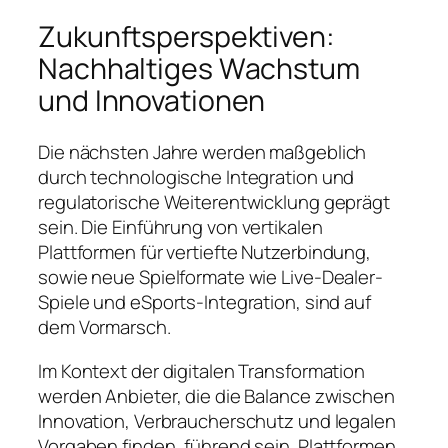
Zukunftsperspektiven:
Nachhaltiges Wachstum
und Innovationen
Die nächsten Jahre werden maßgeblich
durch technologische Integration und
regulatorische Weiterentwicklung geprägt
sein. Die Einführung von
vertikalen
Plattformen
für vertiefte Nutzerbindung,
sowie neue Spielformate wie Live-Dealer-
Spiele und eSports-Integration, sind auf
dem Vormarsch.
Im Kontext der digitalen Transformation
werden Anbieter, die die Balance zwischen
Innovation, Verbraucherschutz und legalen
Vorgaben finden, führend sein. Plattformen