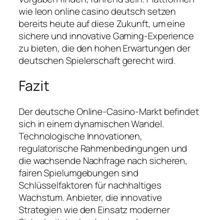
wie leon online casino deutsch setzen
bereits heute auf diese Zukunft, um eine
sichere und innovative Gaming-Experience
zu bieten, die den hohen Erwartungen der
deutschen Spielerschaft gerecht wird.
Fazit
Der deutsche Online-Casino-Markt befindet
sich in einem dynamischen Wandel.
Technologische Innovationen,
regulatorische Rahmenbedingungen und
die wachsende Nachfrage nach sicheren,
fairen Spielumgebungen sind
Schlüsselfaktoren für nachhaltiges
Wachstum. Anbieter, die innovative
Strategien wie den Einsatz moderner