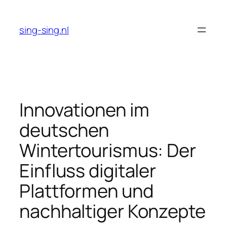
Skip
to
sing-sing.nl
content
Innovationen im
deutschen
Wintertourismus: Der
Einfluss digitaler
Plattformen und
nachhaltiger Konzepte