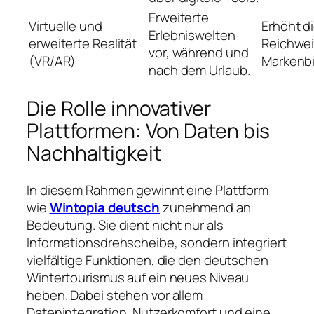
Erweiterte
Virtuelle und
Erhöht d
Erlebniswelten
erweiterte Realität
Reichwei
vor, während und
(VR/AR)
Markenb
nach dem Urlaub.
Die Rolle innovativer
Plattformen: Von Daten bis
Nachhaltigkeit
In diesem Rahmen gewinnt eine Plattform
wie
Wintopia deutsch
zunehmend an
Bedeutung. Sie dient nicht nur als
Informationsdrehscheibe, sondern integriert
vielfältige Funktionen, die den deutschen
Wintertourismus auf ein neues Niveau
heben. Dabei stehen vor allem
Datenintegration, Nutzerkomfort und eine