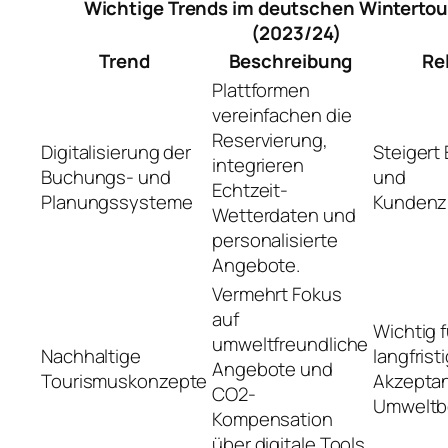
Wichtige Trends im deutschen Winterto
(2023/24)
Trend
Beschreibung
Re
Plattformen
vereinfachen die
Reservierung,
Digitalisierung der
Steigert 
integrieren
Buchungs- und
und
Echtzeit-
Planungssysteme
Kundenzu
Wetterdaten und
personalisierte
Angebote.
Vermehrt Fokus
auf
Wichtig f
umweltfreundliche
Nachhaltige
langfrist
Angebote und
Tourismuskonzepte
Akzepta
CO2-
Umweltb
Kompensation
über digitale Tools.