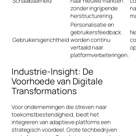
Schaalbaarheid
naar nieuwe markten
co
zonder ingrijpende
na
herstructurering.
ma
Personalisatie en
gebruikersfeedback
Ne
Gebruikersgerichtheid
worden continu
co
vertaald naar
op
platformverbeteringen.
Industrie-Insight: De
Voorhoede van Digitale
Transformations
Voor ondernemingen die streven naar
toekomstbestendigheid, biedt het
integreren van adaptieve platforms een
strategisch voordeel. Grote techbedrijven