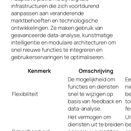
infrastructuren die zich voortdurend
aanpassen aan veranderende
marktbehoeften en technologische
ontwikkelingen. Ze maken gebruik van
geavanceerde data-analyse, kunstmatige
intelligentie en modulaire architecturen om
snel nieuwe functies te integreren en
gebruikerservaringen te optimaliseren.
Kenmerk
Omschrijving
De mogelijkheid om
Ee
functies en diensten
n
Flexibiliteit
snel te wijzigen op
be
basis van feedback en
to
data-analyse.
fe
Het vermogen om
Ui
diensten uit te breiden
be