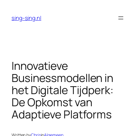
Skip
to
sing-sing.nl
content
Innovatieve
Businessmodellen in
het Digitale Tijdperk:
De Opkomst van
Adaptieve Platforms
Written by
Chris
in
Algemeen