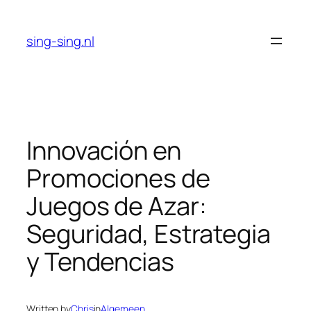
Skip
to
sing-sing.nl
content
Innovación en
Promociones de
Juegos de Azar:
Seguridad, Estrategia
y Tendencias
Written by
Chris
in
Algemeen