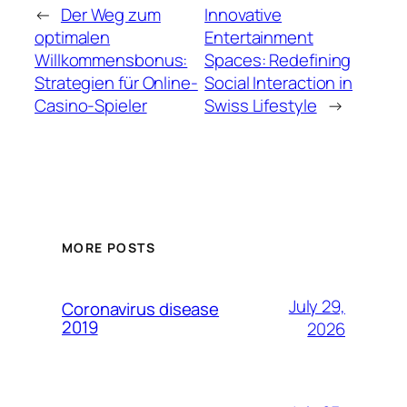
←
Der Weg zum
Innovative
optimalen
Entertainment
Willkommensbonus:
Spaces: Redefining
Strategien für Online-
Social Interaction in
Casino-Spieler
Swiss Lifestyle
→
MORE POSTS
July 29,
Coronavirus disease
2019
2026