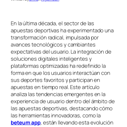
En la última década, el sector de las
apuestas deportivas ha experimentado una
transformación radical, impulsada por
avances tecnológicos y cambiantes
expectativas del usuario. La integración de
soluciones digitales inteligentes y
plataformas optimizadas ha redefinido la
forma en que los usuarios interactúan con
sus deportes favoritos y participan en
apuestas en tiempo real. Este artículo
analiza las tendencias emergentes en la
experiencia de usuario dentro del ámbito de
las apuestas deportivas, destacando cómo
las herramientas innovadoras, como la
beteum app
, están llevando esta evolución