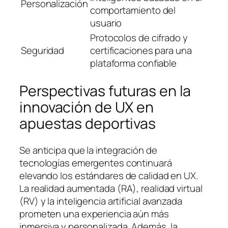
Personalización
comportamiento del
usuario
Protocolos de cifrado y
Seguridad
certificaciones para una
plataforma confiable
Perspectivas futuras en la
innovación de UX en
apuestas deportivas
Se anticipa que la integración de
tecnologías emergentes continuará
elevando los estándares de calidad en UX.
La realidad aumentada (RA), realidad virtual
(RV) y la inteligencia artificial avanzada
prometen una experiencia aún más
inmersiva y personalizada. Además, la