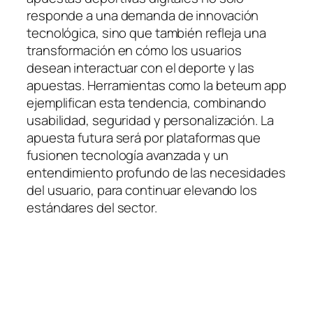
responde a una demanda de innovación
tecnológica, sino que también refleja una
transformación en cómo los usuarios
desean interactuar con el deporte y las
apuestas. Herramientas como la beteum app
ejemplifican esta tendencia, combinando
usabilidad, seguridad y personalización. La
apuesta futura será por plataformas que
fusionen tecnología avanzada y un
entendimiento profundo de las necesidades
del usuario, para continuar elevando los
estándares del sector.