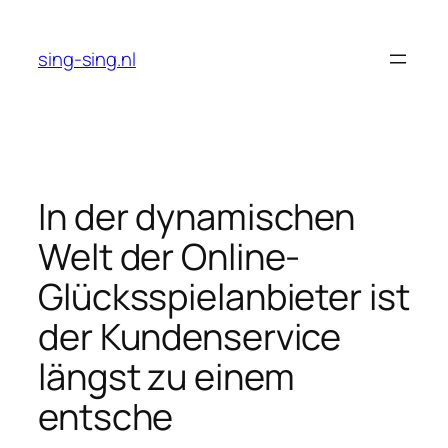
Skip
to
sing-sing.nl
content
In der dynamischen
Welt der Online-
Glücksspielanbieter ist
der Kundenservice
längst zu einem
entsche