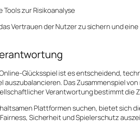
 Tools zur Risikoanalyse
as Vertrauen der Nutzer zu sichern und eine 
f Verantwortung
Online-Glücksspiel ist es entscheidend, tech
iel auszubalancieren. Das Zusammenspiel von 
ellschaftlicher Verantwortung bestimmt die 
rhaltsamen Plattformen suchen, bietet sich d
h Fairness, Sicherheit und Spielerschutz ausze