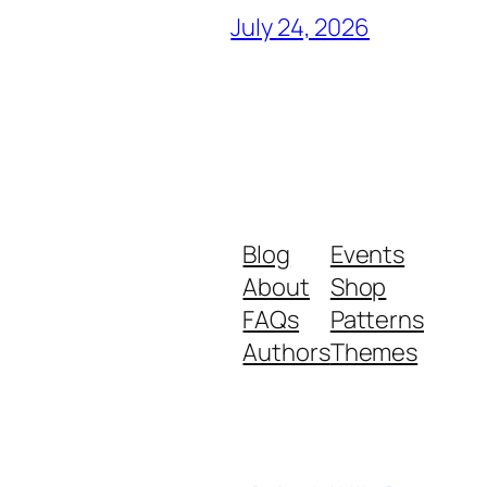
July 24, 2026
Blog
Events
About
Shop
FAQs
Patterns
Authors
Themes