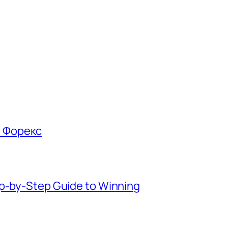
е Форекс
ep-by-Step Guide to Winning