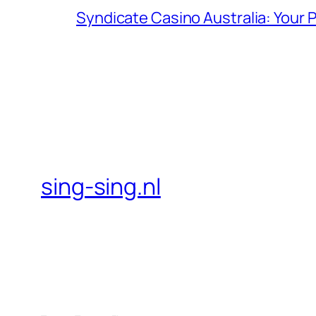
Syndicate Casino Australia: Your 
sing-sing.nl