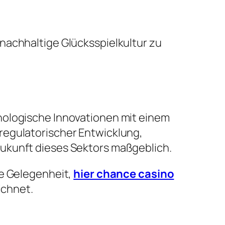
nachhaltige Glücksspielkultur zu
nologische Innovationen mit einem
regulatorischer Entwicklung,
Zukunft dieses Sektors maßgeblich.
ie Gelegenheit,
hier chance casino
ichnet.