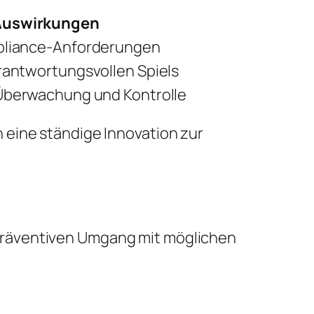
Auswirkungen
pliance-Anforderungen
rantwortungsvollen Spiels
Überwachung und Kontrolle
 eine ständige Innovation zur
präventiven Umgang mit möglichen