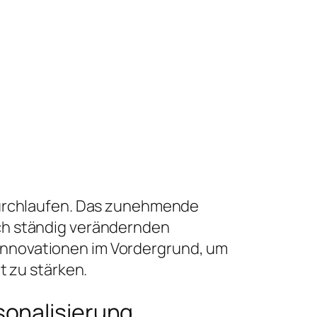
 durchlaufen. Das zunehmende
ch ständig verändernden
Innovationen im Vordergrund, um
t zu stärken.
sonalisierung