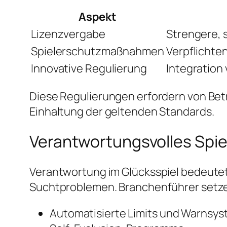
Aspekt
Lizenzvergabe
Strengere,
Spielerschutzmaßnahmen
Verpflichte
Innovative Regulierung
Integration 
Diese Regulierungen erfordern von Betr
Einhaltung der geltenden Standards.
Verantwortungsvolles Spiel
Verantwortung im Glücksspiel bedeute
Suchtproblemen. Branchenführer setze
Automatisierte Limits und Warnsy