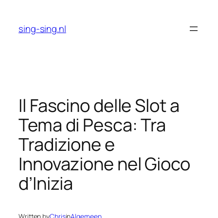
Skip
to
sing-sing.nl
content
Il Fascino delle Slot a
Tema di Pesca: Tra
Tradizione e
Innovazione nel Gioco
d’Inizia
Written by
Chris
in
Algemeen