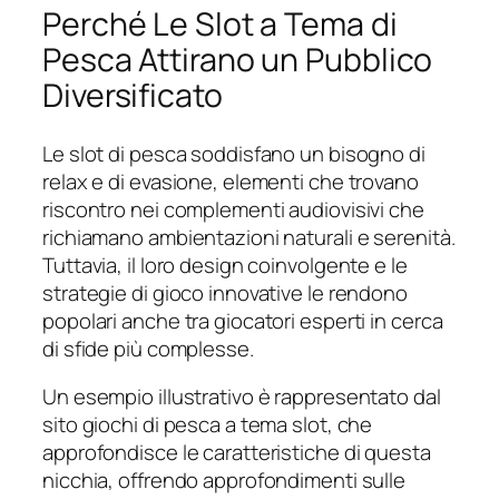
Perché Le Slot a Tema di
Pesca Attirano un Pubblico
Diversificato
Le slot di pesca soddisfano un bisogno di
relax e di evasione, elementi che trovano
riscontro nei complementi audiovisivi che
richiamano ambientazioni naturali e serenità.
Tuttavia, il loro design coinvolgente e le
strategie di gioco innovative le rendono
popolari anche tra giocatori esperti in cerca
di sfide più complesse.
Un esempio illustrativo è rappresentato dal
sito giochi di pesca a tema slot, che
approfondisce le caratteristiche di questa
nicchia, offrendo approfondimenti sulle