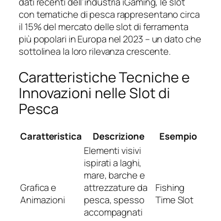
dati recenti dell’industria iGaming, le slot
con tematiche di pesca rappresentano circa
il 15% del mercato delle slot di ferramenta
più popolari in Europa nel 2023 – un dato che
sottolinea la loro rilevanza crescente.
Caratteristiche Tecniche e
Innovazioni nelle Slot di
Pesca
Caratteristica
Descrizione
Esempio
Elementi visivi
ispirati a laghi,
mare, barche e
Grafica e
attrezzature da
Fishing
Animazioni
pesca, spesso
Time Slot
accompagnati