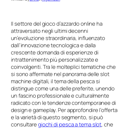
Il settore del gioco d’azzardo online ha
attraversato negli ultimi decenni
un’evoluzione straordinaria, influenzato
dall’innovazione tecnologica e dalla
crescente domanda di esperienze di
intrattenimento più personalizzate e
coinvolgenti. Tra le molteplici tematiche che
si sono affermate nel panorama delle slot
machine digitali, il tema della pesca si
distingue come una delle preferite, unendo
un fascino professionale e culturalmente
radicato con le tendenze contemporanee di
design e gameplay. Per approfondire l’offerta
e la varietà di questo segmento, si può
consultare
giochi di pesca a tema slot
, che