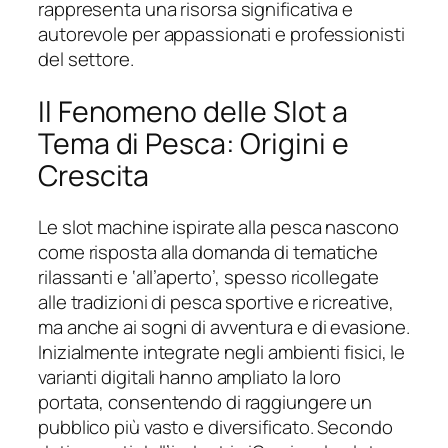
rappresenta una risorsa significativa e
autorevole per appassionati e professionisti
del settore.
Il Fenomeno delle Slot a
Tema di Pesca: Origini e
Crescita
Le slot machine ispirate alla pesca nascono
come risposta alla domanda di tematiche
rilassanti e ‘all’aperto’, spesso ricollegate
alle tradizioni di pesca sportive e ricreative,
ma anche ai sogni di avventura e di evasione.
Inizialmente integrate negli ambienti fisici, le
varianti digitali hanno ampliato la loro
portata, consentendo di raggiungere un
pubblico più vasto e diversificato. Secondo