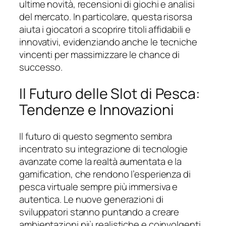
ultime novità, recensioni di giochi e analisi
del mercato. In particolare, questa risorsa
aiuta i giocatori a scoprire titoli affidabili e
innovativi, evidenziando anche le tecniche
vincenti per massimizzare le chance di
successo.
Il Futuro delle Slot di Pesca:
Tendenze e Innovazioni
Il futuro di questo segmento sembra
incentrato su integrazione di tecnologie
avanzate come la realtà aumentata e la
gamification, che rendono l’esperienza di
pesca virtuale sempre più immersiva e
autentica. Le nuove generazioni di
sviluppatori stanno puntando a creare
ambientazioni più realistiche e coinvolgenti,