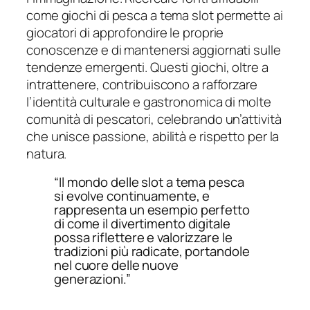
come giochi di pesca a tema slot permette ai
giocatori di approfondire le proprie
conoscenze e di mantenersi aggiornati sulle
tendenze emergenti. Questi giochi, oltre a
intrattenere, contribuiscono a rafforzare
l’identità culturale e gastronomica di molte
comunità di pescatori, celebrando un’attività
che unisce passione, abilità e rispetto per la
natura.
“Il mondo delle slot a tema pesca
si evolve continuamente, e
rappresenta un esempio perfetto
di come il divertimento digitale
possa riflettere e valorizzare le
tradizioni più radicate, portandole
nel cuore delle nuove
generazioni.”