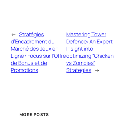
←
Stratégies
Mastering Tower
d’Encadrement du
Defence: An Expert
Marché des Jeux en
Insight into
Ligne : Focus sur l’Offre
optimizing “Chicken
de Bonus et de
vs Zombies”
Promotions
Strategies
→
MORE POSTS