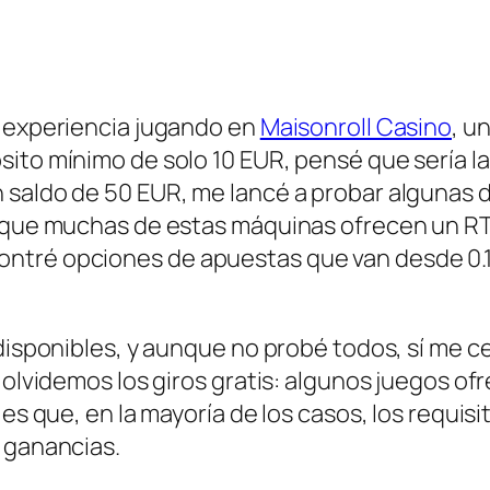
i experiencia jugando en
Maisonroll Casino
, u
ito mínimo de solo 10 EUR, pensé que sería la
 saldo de 50 EUR, me lancé a probar algunas d
e que muchas de estas máquinas ofrecen un RT
tré opciones de apuestas que van desde 0.10
 disponibles, y aunque no probé todos, sí me 
 olvidemos los giros gratis: algunos juegos ofr
 es que, en la mayoría de los casos, los requis
 ganancias.