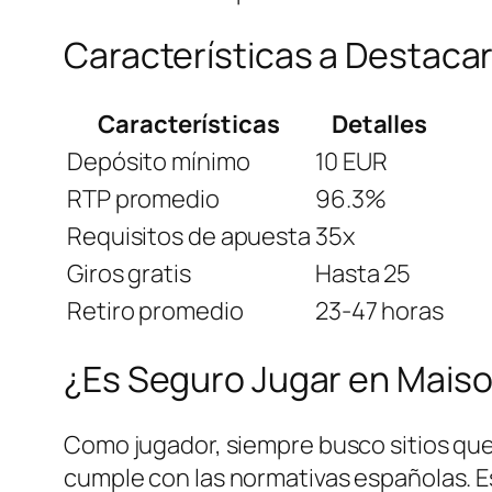
Características a Destaca
Características
Detalles
Depósito mínimo
10 EUR
RTP promedio
96.3%
Requisitos de apuesta
35x
Giros gratis
Hasta 25
Retiro promedio
23-47 horas
¿Es Seguro Jugar en Maiso
Como jugador, siempre busco sitios que 
cumple con las normativas españolas. 