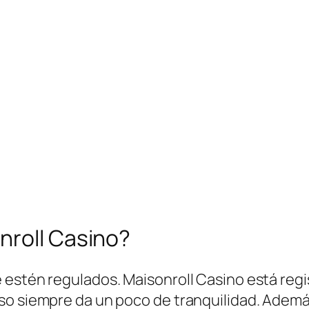
r
nroll Casino?
estén regulados. Maisonroll Casino está regis
Eso siempre da un poco de tranquilidad. Adem