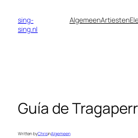
Skip
to
sing-
Algemeen
Artiesten
El
content
sing.nl
Guía de Tragaperr
Written by
Chris
in
Algemeen