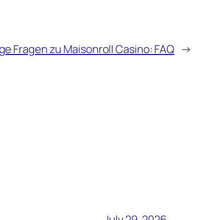
ge Fragen zu Maisonroll Casino: FAQ
→
July 29, 2026