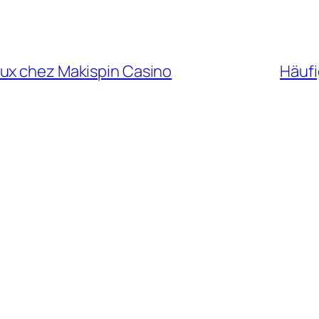
eux chez Makispin Casino
Häufi