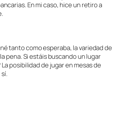
ncarias. En mi caso, hice un retiro a
e.
ané tanto como esperaba, la variedad de
la pena. Si estáis buscando un lugar
 La posibilidad de jugar en mesas de
sí.