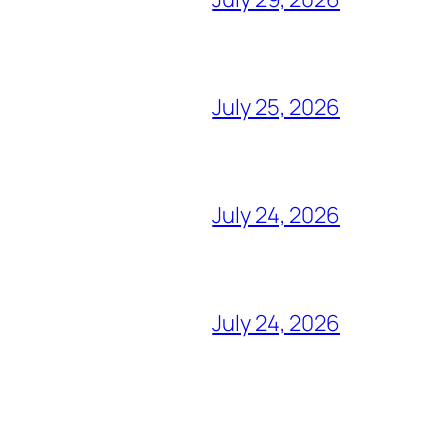
July 25, 2026
July 24, 2026
July 24, 2026