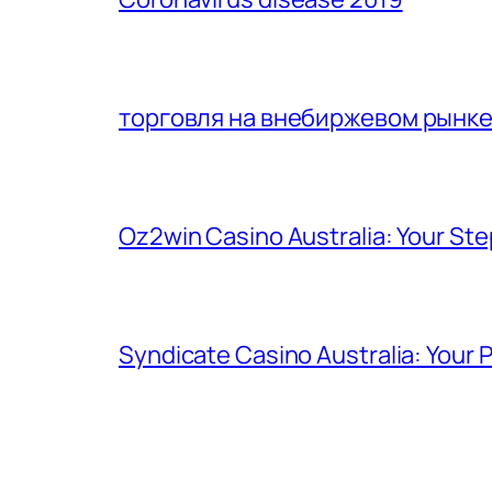
торговля на внебиржевом рынк
Oz2win Casino Australia: Your St
Syndicate Casino Australia: Your 