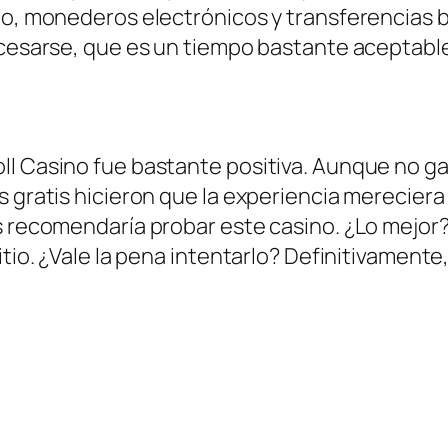
to, monederos electrónicos y transferencias ba
ocesarse, que es un tiempo bastante aceptabl
ll Casino fue bastante positiva. Aunque no g
 gratis hicieron que la experiencia mereciera 
s recomendaría probar este casino. ¿Lo mejor?
tio. ¿Vale la pena intentarlo? Definitivamente, 