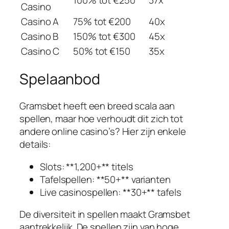
Casino
Casino A
75% tot €200
40x
Casino B
150% tot €300
45x
Casino C
50% tot €150
35x
Spelaanbod
Gramsbet heeft een breed scala aan
spellen, maar hoe verhoudt dit zich tot
andere online casino’s? Hier zijn enkele
details:
Slots: **1,200+** titels
Tafelspellen: **50+** varianten
Live casinospellen: **30+** tafels
De diversiteit in spellen maakt Gramsbet
aantrekkelijk. De spellen zijn van hoge