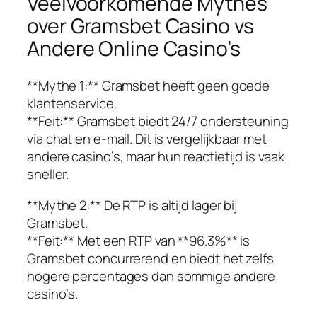
Veelvoorkomende Mythes
over Gramsbet Casino vs
Andere Online Casino’s
**Mythe 1:** Gramsbet heeft geen goede
klantenservice.
**Feit:** Gramsbet biedt 24/7 ondersteuning
via chat en e-mail. Dit is vergelijkbaar met
andere casino’s, maar hun reactietijd is vaak
sneller.
**Mythe 2:** De RTP is altijd lager bij
Gramsbet.
**Feit:** Met een RTP van **96.3%** is
Gramsbet concurrerend en biedt het zelfs
hogere percentages dan sommige andere
casino’s.