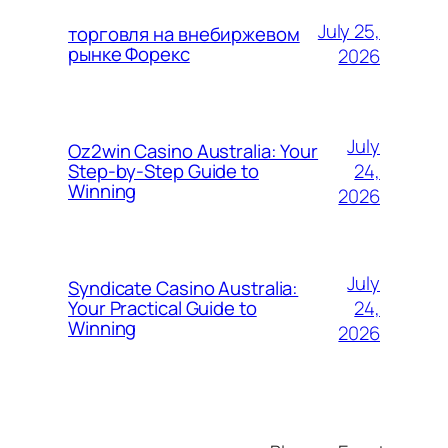
July 25,
торговля на внебиржевом
рынке Форекс
2026
July
Oz2win Casino Australia: Your
24,
Step-by-Step Guide to
Winning
2026
July
Syndicate Casino Australia:
24,
Your Practical Guide to
Winning
2026