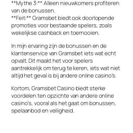
**Mythe 3:** Alleen nieuwkomers profiteren
van de bonussen.
**Feit:** Gramsbet biedt ook doorlopende
promoties voor bestaande spelers, zoals
wekelijkse cashback en toernooien.
In mijn ervaring zijn de bonussen en de
klantenservice van Gramsbet iets wat echt
opvalt. Dit maakt het voor spelers
aantrekkelijk om terug te keren, iets wat niet
altijd het geval is bij andere online casino’s.
Kortom, Gramsbet Casino biedt sterke
voordelen ten opzichte van andere online
casino’s, vooral als het gaat om bonussen,
spelaanbod en veiligheid.