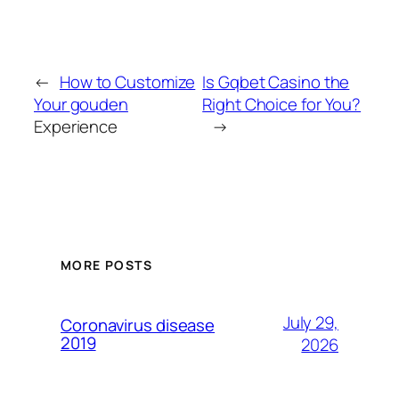
←
How to Customize
Is Gqbet Casino the
Your
gouden
Right Choice for You?
Experience
→
MORE POSTS
July 29,
Coronavirus disease
2019
2026