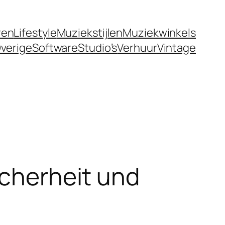
ren
Lifestyle
Muziekstijlen
Muziekwinkels
verige
Software
Studio’s
Verhuur
Vintage
icherheit und