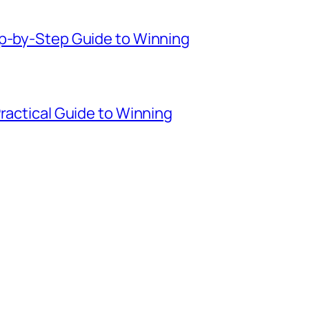
ep-by-Step Guide to Winning
Practical Guide to Winning