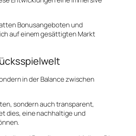
it satten Bonusangeboten und
sich auf einem gesättigten Markt
Glücksspielwelt
sondern in der Balance zwischen
ieten, sondern auch transparent,
t dies, eine nachhaltige und
können.