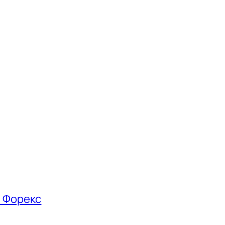
е Форекс