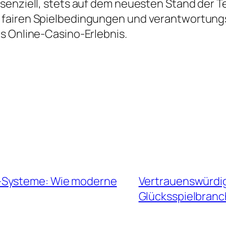
senziell, stets auf dem neuesten Stand der T
 fairen Spielbedingungen und verantwortungs
s Online-Casino-Erlebnis.
-Systeme: Wie moderne
Vertrauenswürdig
Glücksspielbranc