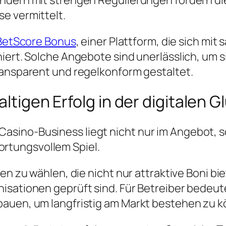
e vermittelt.
BetScore Bonus
, einer Plattform, die sich m
niert. Solche Angebote sind unerlässlich, um 
ransparent und regelkonform gestaltet.
altigen Erfolg in der digitalen 
-Casino-Business liegt nicht nur im Angebot, 
ortungsvollem Spiel.
men zu wählen, die nicht nur attraktive Boni b
isationen geprüft sind. Für Betreiber bedeute
bauen, um langfristig am Markt bestehen zu 