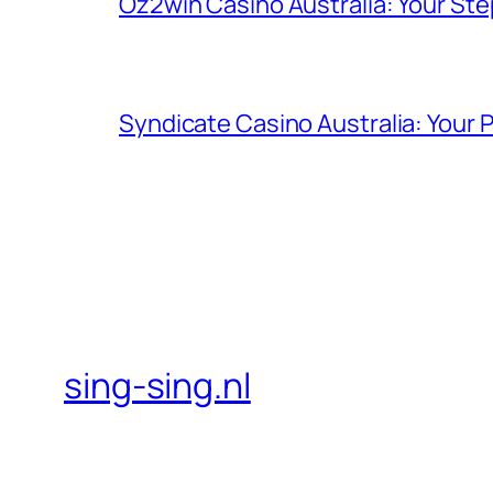
Oz2win Casino Australia: Your St
Syndicate Casino Australia: Your 
sing-sing.nl