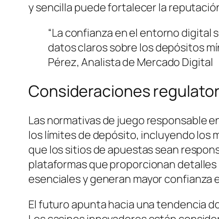
y sencilla puede fortalecer la reputació
“La confianza en el entorno digital 
datos claros sobre los depósitos mí
Pérez, Analista de Mercado Digital
Consideraciones regulator
Las normativas de juego responsable en
los límites de depósito, incluyendo lo
que los sitios de apuestas sean respons
plataformas que proporcionan detalles 
esenciales y generan mayor confianza e
El futuro apunta hacia una tendencia don
Los casinos innovadores están consider