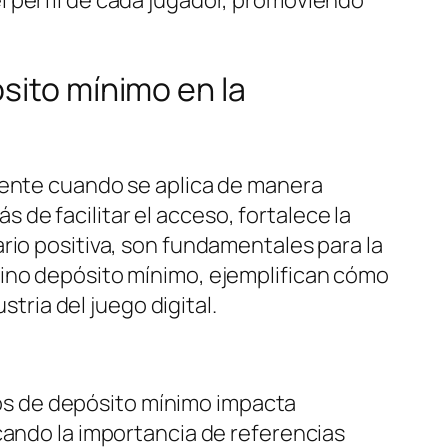
sito mínimo en la
mente cuando se aplica de manera
de facilitar el acceso, fortalece la
rio positiva, son fundamentales para la
sino depósito mínimo, ejemplifican cómo
stria del juego digital.
itos de depósito mínimo impacta
cando la importancia de referencias