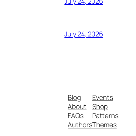
July 24, 2026
July 24, 2026
Blog
Events
About
Shop
FAQs
Patterns
Authors
Themes