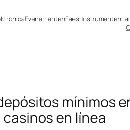
ektronica
Evenementen
Feest
Instrumenten
Le
O
 depósitos mínimos en
 casinos en línea