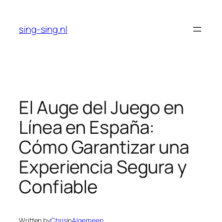
Skip
to
sing-sing.nl
content
El Auge del Juego en
Línea en España:
Cómo Garantizar una
Experiencia Segura y
Confiable
Written by
Chris
in
Algemeen