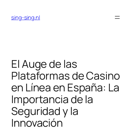
Skip
to
sing-sing.nl
content
El Auge de las
Plataformas de Casino
en Línea en España: La
Importancia de la
Seguridad y la
Innovación