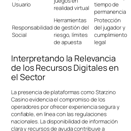
juegos en
Usuario
tiempo de
realidad virtual
permanencia
Herramientas
Protección
Responsabilidad
de gestión del
del jugador y
Social
riesgo, límites
cumplimiento
de apuesta
legal
Interpretando la Relevancia
de los Recursos Digitales en
el Sector
La presencia de plataformas como
Starzino
Casino
evidencia el compromiso de los
operadores por ofrecer experiencia segura y
confiable, en línea con las regulaciones
nacionales. La disponibilidad de información
clara y recursos de ayuda contribuye a