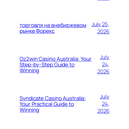
July 25,
торговля на внебиржевом
рынке Форекс
2026
July
Oz2win Casino Australia: Your
24,
Step-by-Step Guide to
Winning
2026
July
Syndicate Casino Australia:
24,
Your Practical Guide to
Winning
2026