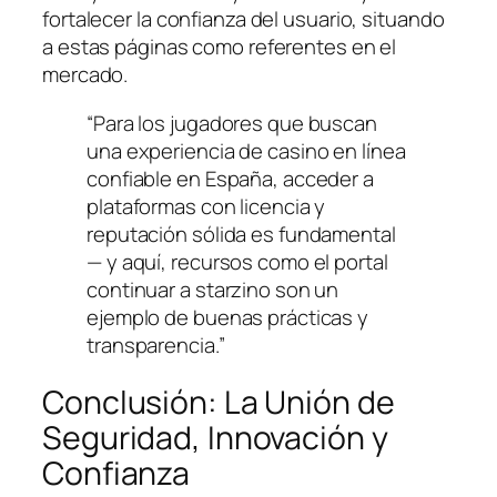
fortalecer la confianza del usuario, situando
a estas páginas como referentes en el
mercado.
“Para los jugadores que buscan
una experiencia de casino en línea
confiable en España, acceder a
plataformas con licencia y
reputación sólida es fundamental
— y aquí, recursos como el portal
continuar a starzino son un
ejemplo de buenas prácticas y
transparencia.”
Conclusión: La Unión de
Seguridad, Innovación y
Confianza