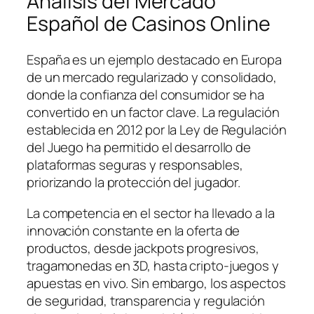
Análisis del Mercado
Español de Casinos Online
España es un ejemplo destacado en Europa
de un mercado regularizado y consolidado,
donde la confianza del consumidor se ha
convertido en un factor clave. La regulación
establecida en 2012 por la Ley de Regulación
del Juego ha permitido el desarrollo de
plataformas seguras y responsables,
priorizando la protección del jugador.
La competencia en el sector ha llevado a la
innovación constante en la oferta de
productos, desde jackpots progresivos,
tragamonedas en 3D, hasta cripto-juegos y
apuestas en vivo. Sin embargo, los aspectos
de seguridad, transparencia y regulación