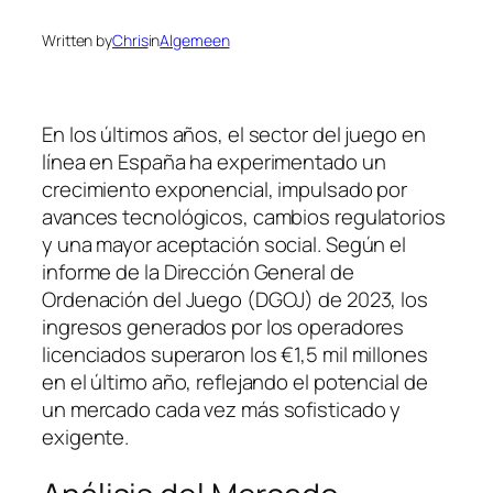
Written by
Chris
in
Algemeen
En los últimos años, el sector del juego en
línea en España ha experimentado un
crecimiento exponencial, impulsado por
avances tecnológicos, cambios regulatorios
y una mayor aceptación social. Según el
informe de la Dirección General de
Ordenación del Juego (DGOJ) de 2023, los
ingresos generados por los operadores
licenciados superaron los
€1,5 mil millones
en el último año, reflejando el potencial de
un mercado cada vez más sofisticado y
exigente.