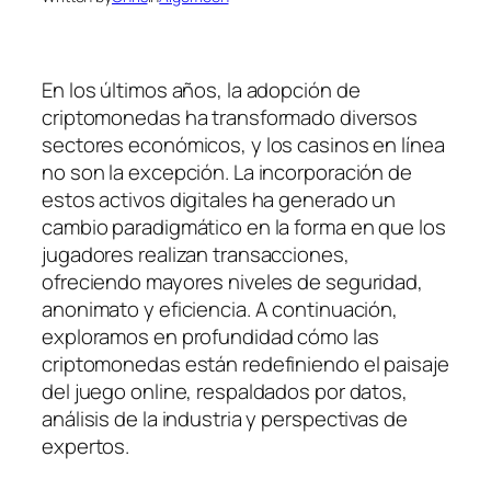
En los últimos años, la adopción de
criptomonedas ha transformado diversos
sectores económicos, y los casinos en línea
no son la excepción. La incorporación de
estos activos digitales ha generado un
cambio paradigmático en la forma en que los
jugadores realizan transacciones,
ofreciendo mayores niveles de seguridad,
anonimato y eficiencia. A continuación,
exploramos en profundidad cómo las
criptomonedas están redefiniendo el paisaje
del juego online, respaldados por datos,
análisis de la industria y perspectivas de
expertos.