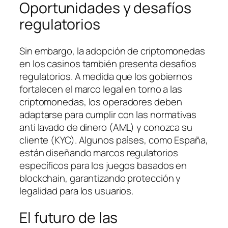
Oportunidades y desafíos
regulatorios
Sin embargo, la adopción de criptomonedas
en los casinos también presenta desafíos
regulatorios. A medida que los gobiernos
fortalecen el marco legal en torno a las
criptomonedas, los operadores deben
adaptarse para cumplir con las normativas
anti lavado de dinero (AML) y conozca su
cliente (KYC). Algunos países, como España,
están diseñando marcos regulatorios
específicos para los juegos basados en
blockchain, garantizando protección y
legalidad para los usuarios.
El futuro de las