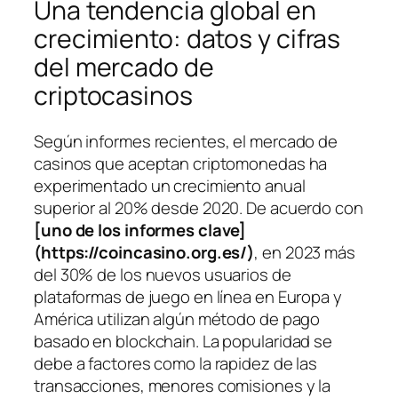
Una tendencia global en
crecimiento: datos y cifras
del mercado de
criptocasinos
Según informes recientes, el mercado de
casinos que aceptan criptomonedas ha
experimentado un crecimiento anual
superior al 20% desde 2020. De acuerdo con
[uno de los informes clave]
(https://coincasino.org.es/)
, en 2023 más
del 30% de los nuevos usuarios de
plataformas de juego en línea en Europa y
América utilizan algún método de pago
basado en blockchain. La popularidad se
debe a factores como la rapidez de las
transacciones, menores comisiones y la