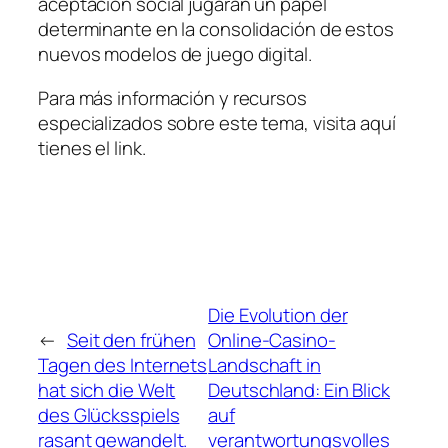
aceptación social jugarán un papel
determinante en la consolidación de estos
nuevos modelos de juego digital.
Para más información y recursos
especializados sobre este tema, visita aquí
tienes el link.
Die Evolution der
←
Seit den frühen
Online-Casino-
Tagen des Internets
Landschaft in
hat sich die Welt
Deutschland: Ein Blick
des Glücksspiels
auf
rasant gewandelt.
verantwortungsvolles