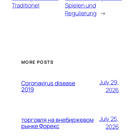
Traditionel
Spielen und
Regulierung
→
MORE POSTS
July 29,
Coronavirus disease
2019
2026
July 25,
торговля на внебиржевом
рынке Форекс
2026