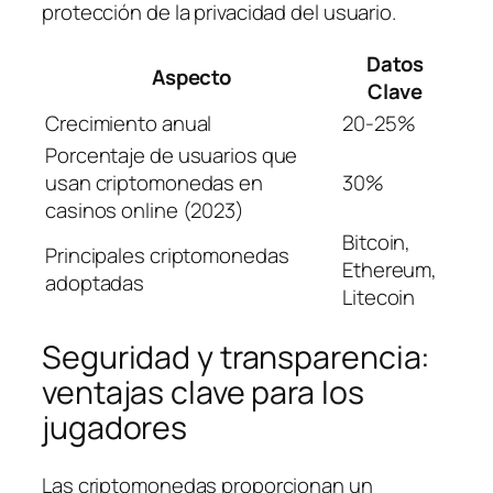
protección de la privacidad del usuario.
Datos
Aspecto
Clave
Crecimiento anual
20-25%
Porcentaje de usuarios que
usan criptomonedas en
30%
casinos online (2023)
Bitcoin,
Principales criptomonedas
Ethereum,
adoptadas
Litecoin
Seguridad y transparencia:
ventajas clave para los
jugadores
Las criptomonedas proporcionan un