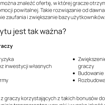
można znaleźć ofertę, w której gracze otrzy
ocji powitalnej. Takie rozwiązanie od dawna
e zaufania i zwiększanie bazy użytkowników
ytu jest tak ważna?
raczy
ryzyka
Zwiększeni
z inwestycji własnych
graczy
Budowanie 
ormy
Rozbudowa o
 z graczy korzystających z takich bonusów d