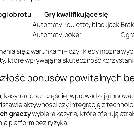
gi obrotu
Gry kwalifikujące się
Automaty, roulette, blackjack
Brak
Automaty, poker
Ogra
nia się z warunkami – czy i kiedy można wypł
y, które wpływają na skuteczność korzystan
szłość bonusów powitalnych b
u, kasyna coraz częściej wprowadzają innowacy
dstawie aktywności czy integrację z technol
ch graczy
wybiera kasyna, które oferują atr
ia platform bez ryzyka.