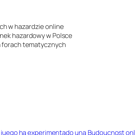
ch w hazardzie online
rynek hazardowy w Polsce
na forach tematycznych
el juego ha experimentado una
Budoucnost onli