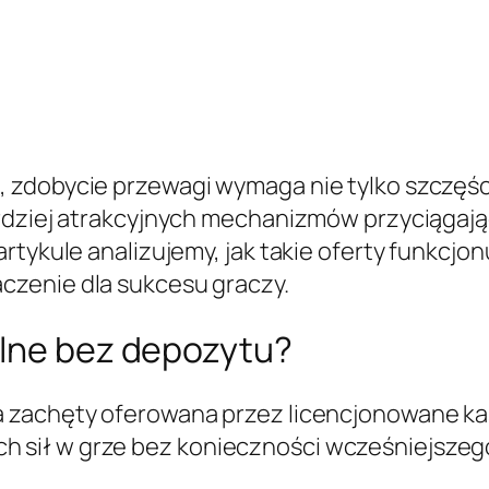
 zdobycie przewagi wymaga nie tylko szczęśc
ardziej atrakcyjnych mechanizmów przyciągaj
rtykule analizujemy, jak takie oferty funkcjon
czenie dla sukcesu graczy.
alne bez depozytu?
a zachęty oferowana przez licencjonowane ka
 sił w grze bez konieczności wcześniejszeg