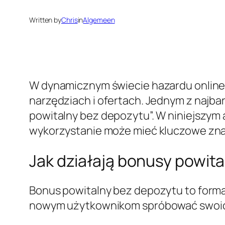
Written by
Chris
in
Algemeen
W dynamicznym świecie hazardu online,
narzędziach i ofertach. Jednym z najb
powitalny bez depozytu”. W niniejszym a
wykorzystanie może mieć kluczowe zna
Jak działają bonusy powit
Bonus powitalny bez depozytu to form
nowym użytkownikom spróbować swoich