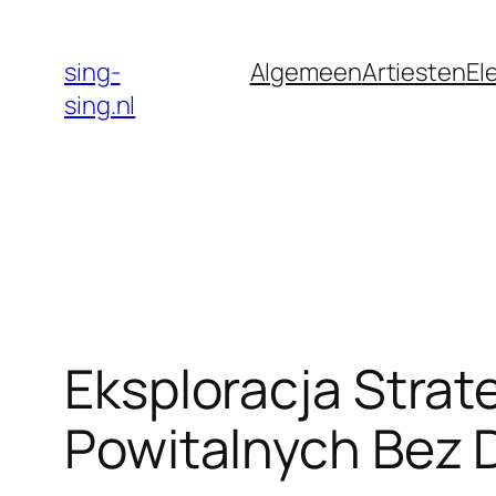
Skip
to
sing-
Algemeen
Artiesten
El
content
sing.nl
Eksploracja Stra
Powitalnych Bez 