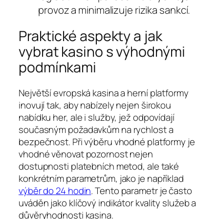
provoz a minimalizuje rizika sankcí.
Praktické aspekty a jak
vybrat kasino s výhodnými
podmínkami
Největší evropská kasina a herní platformy
inovují tak, aby nabízely nejen širokou
nabídku her, ale i služby, jež odpovídají
současným požadavkům na rychlost a
bezpečnost. Při výběru vhodné platformy je
vhodné věnovat pozornost nejen
dostupnosti platebních metod, ale také
konkrétním parametrům, jako je například
výběr do 24 hodin
. Tento parametr je často
uváděn jako klíčový indikátor kvality služeb a
důvěryhodnosti kasina.