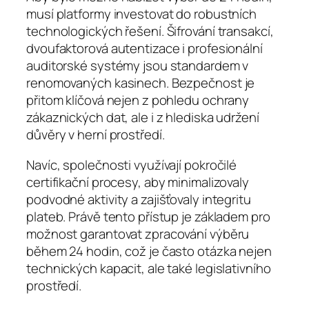
musí platformy investovat do robustních
technologických řešení. Šifrování transakcí,
dvoufaktorová autentizace i profesionální
auditorské systémy jsou standardem v
renomovaných kasinech. Bezpečnost je
přitom klíčová nejen z pohledu ochrany
zákaznických dat, ale i z hlediska udržení
důvěry v herní prostředí.
Navíc, společnosti využívají pokročilé
certifikační procesy, aby minimalizovaly
podvodné aktivity a zajišťovaly integritu
plateb. Právě tento přístup je základem pro
možnost garantovat zpracování výběru
během 24 hodin, což je často otázka nejen
technických kapacit, ale také legislativního
prostředí.