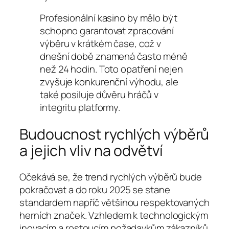
Profesionální kasino by mělo být
schopno garantovat zpracování
výběru v krátkém čase, což v
dnešní době znamená často méně
než 24 hodin. Toto opatření nejen
zvyšuje konkurenční výhodu, ale
také posiluje důvěru hráčů v
integritu platformy.
Budoucnost rychlých výběrů
a jejich vliv na odvětví
Očekává se, že trend rychlých výběrů bude
pokračovat a do roku 2025 se stane
standardem napříč většinou respektovaných
herních značek. Vzhledem k technologickým
inovacím a rostoucím požadavkům zákazníků