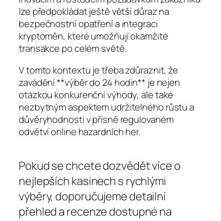
lze předpokládat ještě větší důraz na
bezpečnostní opatření a integraci
kryptoměn, které umožňují okamžité
transakce po celém světě.
V tomto kontextu je třeba zdůraznit, že
zavádění **výběr do 24 hodin** je nejen
otázkou konkurenční výhody, ale také
nezbytným aspektem udržitelného růstu a
důvěryhodnosti v přísně regulovaném
odvětví online hazardních her.
Pokud se chcete dozvědět více o
nejlepších kasinech s rychlými
výběry, doporučujeme detailní
přehled a recenze dostupné na