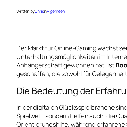
Written by
Chris
in
Algemeen
Der Markt für Online-Gaming wächst se
Unterhaltungsmöglichkeiten im Internet
Anhängerschaft gewonnen hat, ist
Boo
geschaffen, die sowohl für Gelegenheits
Die Bedeutung der Erfahru
In der digitalen Glücksspielbranche sind
Spielwelt, sondern helfen auch, die Qua
Orientierungshilfe, während erfahrene