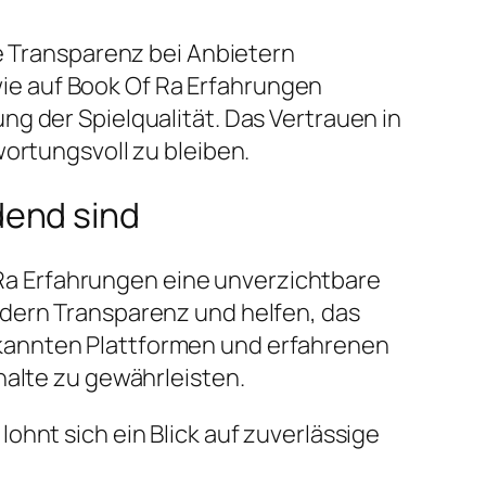
ie Transparenz bei Anbietern
ie auf Book Of Ra Erfahrungen
g der Spielqualität. Das Vertrauen in
wortungsvoll zu bleiben.
dend sind
Ra Erfahrungen
eine unverzichtbare
rdern Transparenz und helfen, das
kannten Plattformen und erfahrenen
halte zu gewährleisten.
ohnt sich ein Blick auf zuverlässige