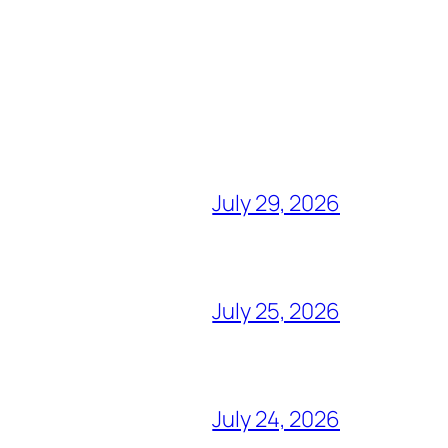
July 29, 2026
July 25, 2026
July 24, 2026