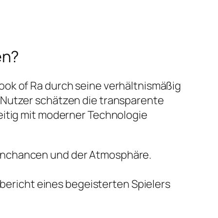
en
?
ook of Ra
durch seine verhältnismäßig
 Nutzer schätzen die transparente
eitig mit moderner Technologie
nnchancen und der Atmosphäre.
bericht eines begeisterten Spielers