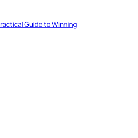
Practical Guide to Winning