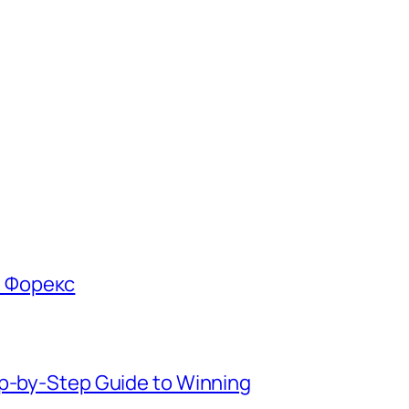
е Форекс
ep-by-Step Guide to Winning