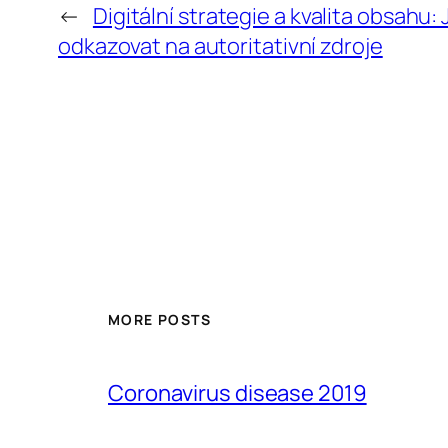
←
Digitální strategie a kvalita obsahu:
odkazovat na autoritativní zdroje
MORE POSTS
Coronavirus disease 2019