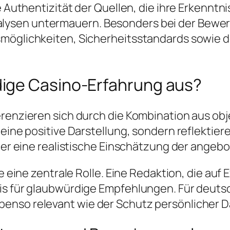
e Authentizität der Quellen, die ihre Erkenntn
lysen untermauern. Besonders bei der Bewer
möglichkeiten, Sicherheitsstandards sowie de
ige Casino-Erfahrung aus?
erenzieren sich durch die Kombination aus ob
 eine positive Darstellung, sondern reflekti
eler eine realistische Einschätzung der ange
e eine zentrale Rolle.
Eine Redaktion, die auf E
is für glaubwürdige Empfehlungen. Für deutsc
enso relevant wie der Schutz persönlicher D