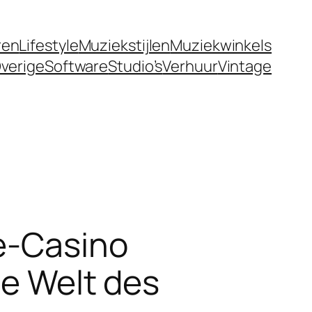
ren
Lifestyle
Muziekstijlen
Muziekwinkels
verige
Software
Studio’s
Verhuur
Vintage
e-Casino
ie Welt des