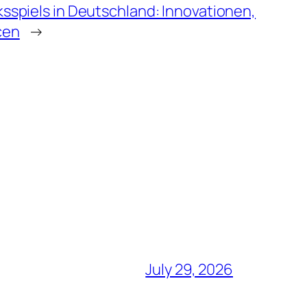
sspiels in Deutschland: Innovationen,
cen
→
July 29, 2026