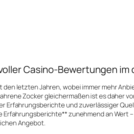
oller Casino-Bewertungen im di
t den letzten Jahren, wobei immer mehr Anbie
rfahrene Zocker gleichermaßen ist es daher v
er Erfahrungsberichte und zuverlässiger Quel
te Erfahrungsberichte** zunehmend an Wert – 
lichen Angebot.