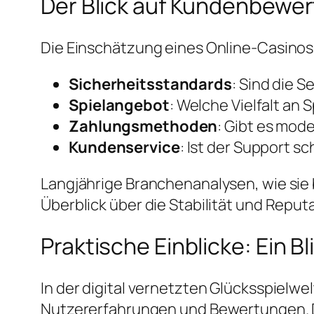
Der Blick auf Kundenbewe
Die Einschätzung eines Online-Casinos 
Sicherheitsstandards
: Sind die 
Spielangebot
: Welche Vielfalt an
Zahlungsmethoden
: Gibt es mod
Kundenservice
: Ist der Support s
Langjährige Branchenanalysen, wie sie b
Überblick über die Stabilität und Reputa
Praktische Einblicke: Ein 
In der digital vernetzten Glücksspielwe
Nutzererfahrungen und Bewertungen. Di