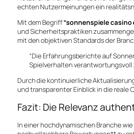
echten Nutzermeinungen ein realitätsn
Mit dem Begriff
“sonnenspiele casino
und Sicherheitspraktiken zusammengefas
mit den objektiven Standards der Bran
“Die Erfahrungsberichte auf Sonn
Spielverhalten verantwortungsvoll 
Durch die kontinuierliche Aktualisieru
und transparenter Einblick in die reale
Fazit: Die Relevanz authen
In einer hochdynamischen Branche wie d
nachvollziehbare Bewertungen** zu set