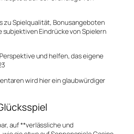
s zu Spielqualität, Bonusangeboten
e subjektiven Eindrücke von Spielern
erspektive und helfen, das eigene
23
entaren wird hier ein glaubwürdiger
Glücksspiel
r, auf **verlässliche und
 wie sie etwa auf Sonnenspiele Casino