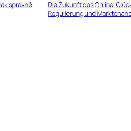
 Jak správně
Die Zukunft des Online-Glück
Regulierung und Marktchan