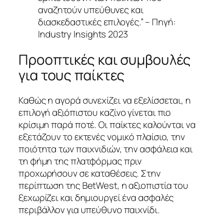
αναζητούν υπεύθυνες και
διασκεδαστικές επιλογές.” – Πηγή:
Industry Insights 2023
Προοπτικές και συμβουλές
για τους παίκτες
Καθώς η αγορά συνεχίζει να εξελίσσεται, η
επιλογή αξιόπιστου καζίνο γίνεται πιο
κρίσιμη παρά ποτέ. Οι παίκτες καλούνται να
εξετάζουν το εκτενές νομικό πλαίσιο, την
ποιότητα των παιχνιδιών, την ασφάλεια και
τη φήμη της πλατφόρμας πριν
προχωρήσουν σε καταθέσεις. Στην
περίπτωση της BetWest, η αξιοπιστία του
ξεχωρίζει και δημιουργεί ένα ασφαλές
περιβάλλον για υπεύθυνο παιχνίδι.