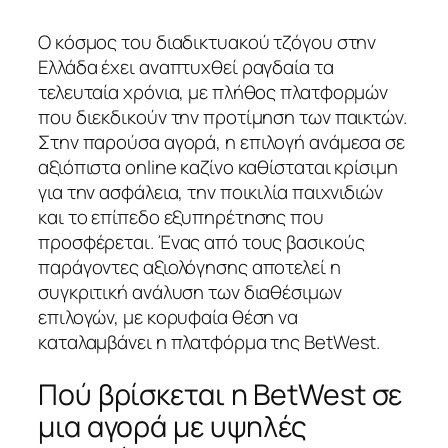
Ο κόσμος του διαδικτυακού τζόγου στην
Ελλάδα έχει αναπτυχθεί ραγδαία τα
τελευταία χρόνια, με πλήθος πλατφορμών
που διεκδικούν την προτίμηση των παικτών.
Στην παρούσα αγορά, η επιλογή ανάμεσα σε
αξιόπιστα online καζίνο καθίσταται κρίσιμη
για την ασφάλεια, την ποικιλία παιχνιδιών
και το επίπεδο εξυπηρέτησης που
προσφέρεται. Ένας από τους βασικούς
παράγοντες αξιολόγησης αποτελεί η
συγκριτική ανάλυση των διαθέσιμων
επιλογών, με κορυφαία θέση να
καταλαμβάνει η πλατφόρμα της BetWest.
Πού βρίσκεται η BetWest σε
μια αγορά με υψηλές