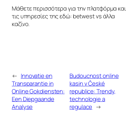
Μάθετε περισσότερα για την πλατφόρμα και
τις υπηρεσίες της εδώ: betwest vs άλλα
καζίνο.
←
Innovatie en
Budoucnost online
Transparantie in
kasin v České
Online Gokdiensten:
republice: Trendy,
Een Diepgaande
technologie a
Analyse
regulace
→