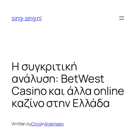
Skip
to
sing-sing.nl
content
Η συγκριτική
ανάλυση: BetWest
Casino και άλλα online
καζίνο στην Ελλάδα
Written by
Chris
in
Algemeen