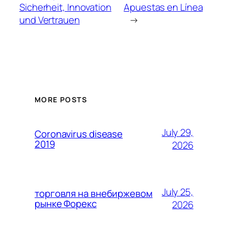
Sicherheit, Innovation
Apuestas en Línea
und Vertrauen
→
MORE POSTS
July 29,
Coronavirus disease
2019
2026
July 25,
торговля на внебиржевом
рынке Форекс
2026