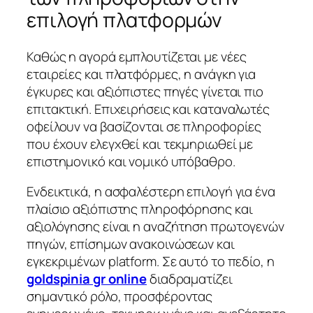
επιλογή πλατφορμών
Καθώς η αγορά εμπλουτίζεται με νέες
εταιρείες και πλατφόρμες, η ανάγκη για
έγκυρες και αξιόπιστες πηγές γίνεται πιο
επιτακτική. Επιχειρήσεις και καταναλωτές
οφείλουν να βασίζονται σε πληροφορίες
που έχουν ελεγχθεί και τεκμηριωθεί με
επιστημονικό και νομικό υπόβαθρο.
Ενδεικτικά, η ασφαλέστερη επιλογή για ένα
πλαίσιο αξιόπιστης πληροφόρησης και
αξιολόγησης είναι η αναζήτηση πρωτογενών
πηγών, επίσημων ανακοινώσεων και
εγκεκριμένων platform. Σε αυτό το πεδίο, η
goldspinia gr online
διαδραματίζει
σημαντικό ρόλο, προσφέροντας