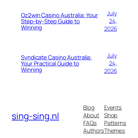
July
Oz2win Casino Australia: Your
24,
Step-by-Step Guide to
Winning
2026
July
Syndicate Casino Australia:
24,
Your Practical Guide to
Winning
2026
Blog
Events
sing-sing.nl
About
Shop
FAQs
Patterns
Authors
Themes