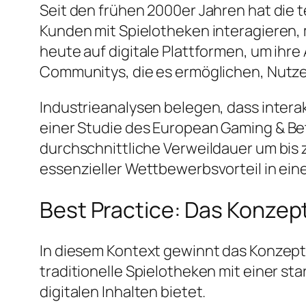
Seit den frühen 2000er Jahren hat die 
Kunden mit Spielotheken interagieren, 
heute auf digitale Plattformen, um ihre
Communitys, die es ermöglichen, Nutzer 
Industrieanalysen belegen, dass inte
einer Studie des
European Gaming & Bet
durchschnittliche Verweildauer um bis z
essenzieller Wettbewerbsvorteil in ein
Best Practice: Das Konzep
In diesem Kontext gewinnt das Konzep
traditionelle Spielotheken mit einer 
digitalen Inhalten bietet.