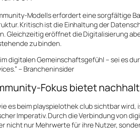
munity-Modells erfordert eine sorgfältige 
ruktur. Kritisch ist die Einhaltung der Date
n. Gleichzeitig eröffnet die Digitalisierung 
tehende zu binden.
 im digitalen Gemeinschaftsgefühl – sei es dur
ices.” – Brancheninsider
ommunity-Fokus bietet nachhal
e es beim playspielothek club sichtbar wird,
scher Imperativ. Durch die Verbindung von di
nicht nur Mehrwerte für ihre Nutzer, sondern