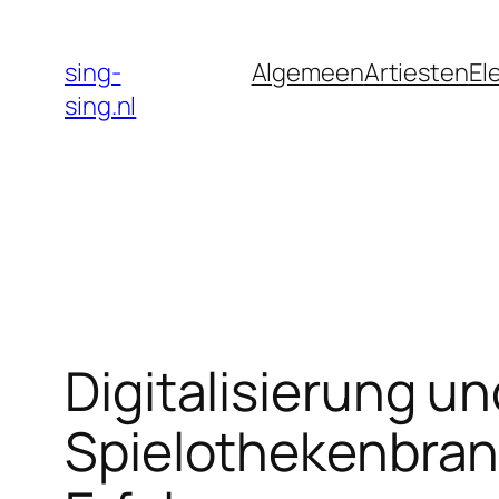
Skip
to
sing-
Algemeen
Artiesten
El
content
sing.nl
Digitalisierung u
Spielothekenbran