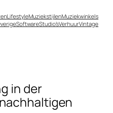
ren
Lifestyle
Muziekstijlen
Muziekwinkels
verige
Software
Studio’s
Verhuur
Vintage
g in der
nachhaltigen