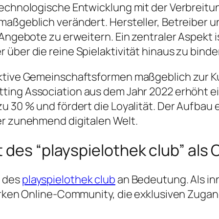
technologische Entwicklung mit der Verbreitun
maßgeblich verändert. Hersteller, Betreiber u
 Angebote zu erweitern. Ein zentraler Aspekt i
über die reine Spielaktivität hinaus zu binde
raktive Gemeinschaftsformen maßgeblich zur 
ting Association
aus dem Jahr 2022 erhöht e
u 30 % und fördert die Loyalität. Der Aufbau e
er zunehmend digitalen Welt.
t des “playspielothek club” al
t des
playspielothek club
an Bedeutung. Als in
starken Online-Community, die exklusiven Zu