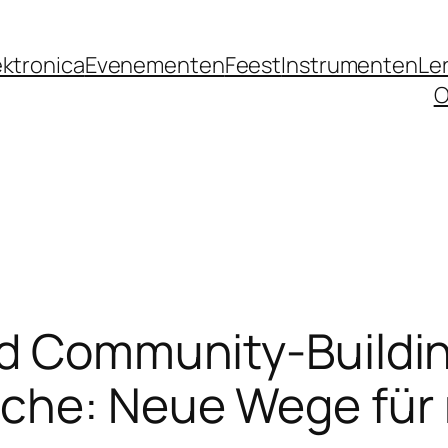
ektronica
Evenementen
Feest
Instrumenten
Le
O
nd Community-Buildin
che: Neue Wege für 