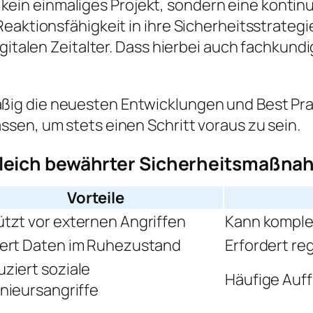
ist kein einmaliges Projekt, sondern eine kont
eaktionsfähigkeit in ihre Sicherheitsstrategie
igitalen Zeitalter. Dass hierbei auch fachkun
ig die neuesten Entwicklungen und Best Prac
sen, um stets einen Schritt voraus zu sein.
leich bewährter Sicherheitsmaßn
Vorteile
tzt vor externen Angriffen
Kann komple
ert Daten im Ruhezustand
Erfordert r
ziert soziale
Häufige Auf
nieursangriffe