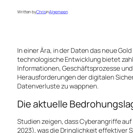
Written by
Chris
in
Algemeen
In einer Ära, in der Daten das neue Gol
technologische Entwicklung bietet zahlr
Informationen, Geschäftsprozesse und d
Herausforderungen der digitalen Siche
Datenverluste zu wappnen.
Die aktuelle Bedrohungslag
Studien zeigen, dass Cyberangriffe au
2023
), was die Dringlichkeit effektiv