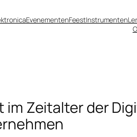
ektronica
Evenementen
Feest
Instrumenten
Le
O
t im Zeitalter der Dig
ternehmen