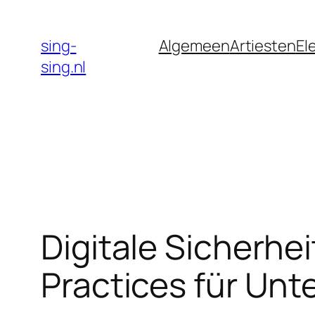
Skip
to
sing-
Algemeen
Artiesten
El
content
sing.nl
Digitale Sicherhei
Practices für Un