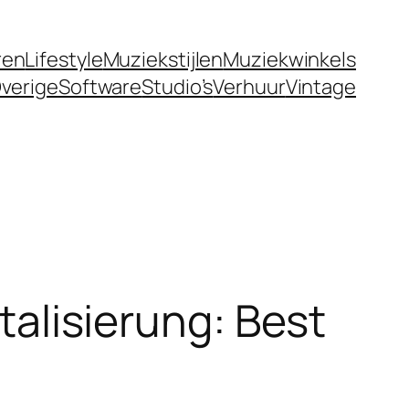
ren
Lifestyle
Muziekstijlen
Muziekwinkels
verige
Software
Studio’s
Verhuur
Vintage
italisierung: Best