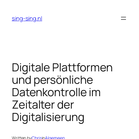
Skip
to
sing-sing.nl
content
Digitale Plattformen
und persönliche
Datenkontrolle im
Zeitalter der
Digitalisierung
Written by
Chris
in
Algemeen