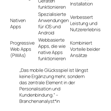
Geräten
Installation
funktionieren
Spezialisierte
Verbessert
Nativen
Anwendungen
Leistung und
Apps
für iOS und
Nutzererlebnis
Android
Webbasierte
Progressive
Kombiniert
Apps, die wie
Web Apps
Vorteile beider
native Apps
(PWAs)
Ansätze
funktionieren
„Das mobile Glücksspiel ist längst
keine Ergänzung mehr, sondern
das zentrale Element in der
Personalisation und
Kundenbindung.“ –
Branchenanalyst*in