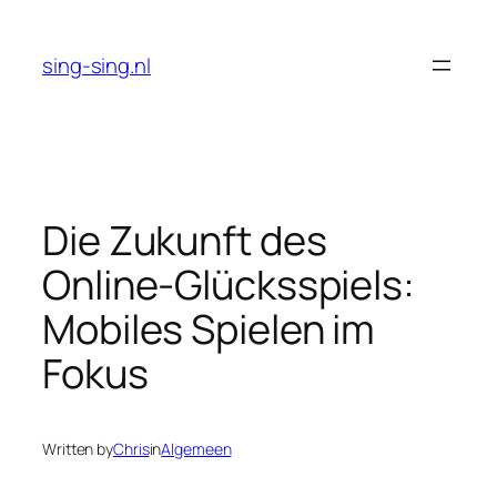
Skip
to
sing-sing.nl
content
Die Zukunft des
Online-Glücksspiels:
Mobiles Spielen im
Fokus
Written by
Chris
in
Algemeen