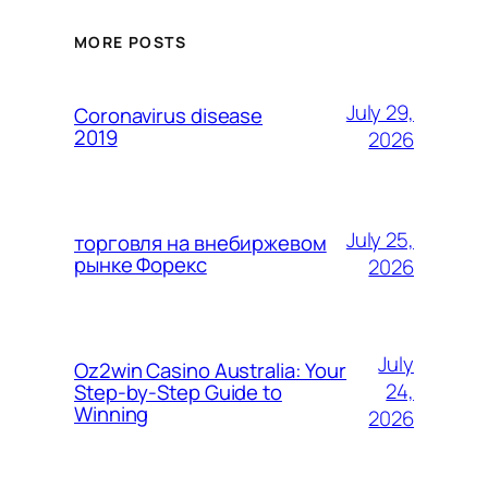
MORE POSTS
July 29,
Coronavirus disease
2019
2026
July 25,
торговля на внебиржевом
рынке Форекс
2026
July
Oz2win Casino Australia: Your
24,
Step-by-Step Guide to
Winning
2026