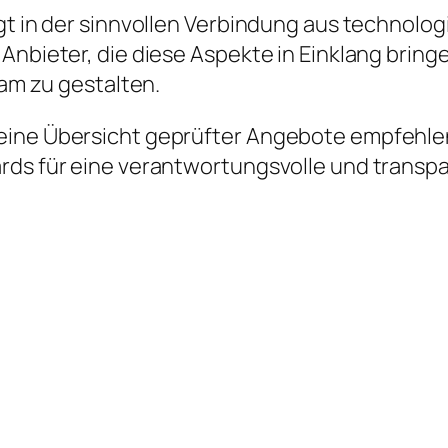
gt in der sinnvollen Verbindung aus technolog
Anbieter, die diese Aspekte in Einklang brin
sam zu gestalten.
ine Übersicht geprüfter Angebote empfehlen wi
ards für eine verantwortungsvolle und transp