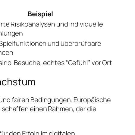
Beispiel
rte Risikoanalysen und individuelle
hlungen
Spielfunktionen und überprüfbare
ncen
asino-Besuche, echtes “Gefühl” vor Ort
Wachstum
 und fairen Bedingungen. Europäische
 schaffen einen Rahmen, der die
r den Erfolg im digitalen