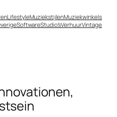
ren
Lifestyle
Muziekstijlen
Muziekwinkels
verige
Software
Studio’s
Verhuur
Vintage
Innovationen,
stsein