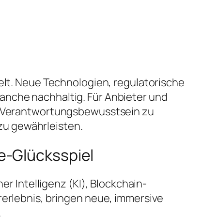
kelt. Neue Technologien, regulatorische
anche nachhaltig. Für Anbieter und
nd Verantwortungsbewusstsein zu
zu gewährleisten.
e-Glücksspiel
er Intelligenz (KI), Blockchain-
rerlebnis, bringen neue, immersive
.