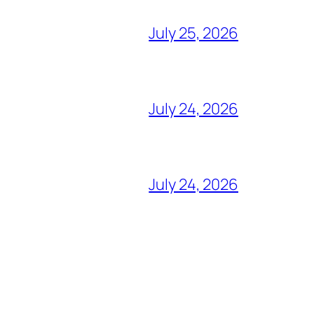
July 25, 2026
July 24, 2026
July 24, 2026