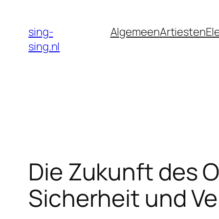
Skip
to
sing-
Algemeen
Artiesten
El
content
sing.nl
Die Zukunft des O
Sicherheit und V