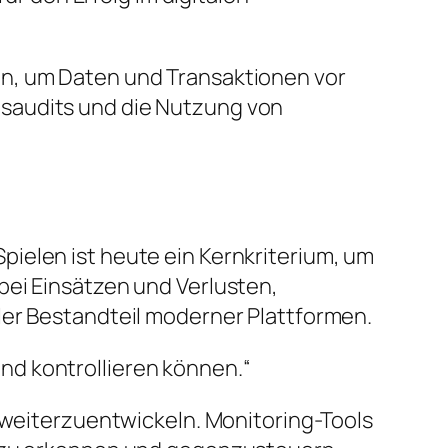
en, um Daten und Transaktionen vor
tsaudits und die Nutzung von
ielen ist heute ein Kernkriterium, um
bei Einsätzen und Verlusten,
ler Bestandteil moderner Plattformen.
und kontrollieren können.“
r weiterzuentwickeln. Monitoring-Tools