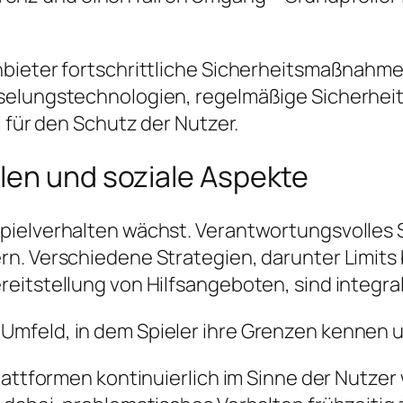
nbieter fortschrittliche Sicherheitsmaßnahm
selungstechnologien, regelmäßige Sicherhei
l für den Schutz der Nutzer.
len und soziale Aspekte
ielverhalten wächst. Verantwortungsvolles Sp
n. Verschiedene Strategien, darunter Limits 
eitstellung von Hilfsangeboten, sind integra
 Umfeld, in dem Spieler ihre Grenzen kennen 
Plattformen kontinuierlich im Sinne der Nutze