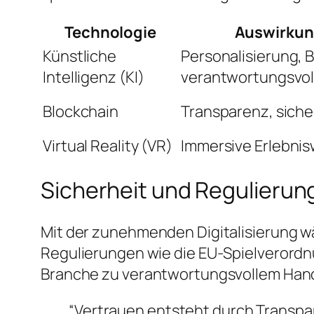
Technologie
Auswirkung
Künstliche
Personalisierung,
Intelligenz (KI)
verantwortungsvol
Blockchain
Transparenz, siche
Virtual Reality (VR)
Immersive Erlebni
Sicherheit und Regulierun
Mit der zunehmenden Digitalisierung w
Regulierungen wie die EU-Spielverordn
Branche zu verantwortungsvollem Hande
“Vertrauen entsteht durch Transpar