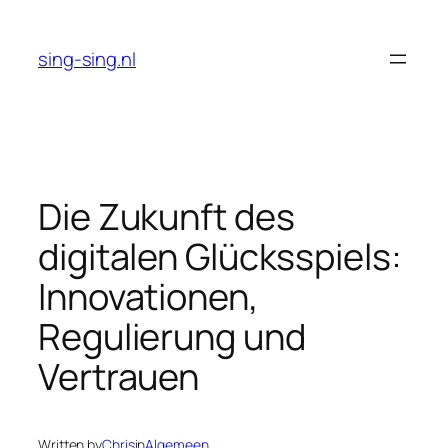
Skip
to
sing-sing.nl
content
Die Zukunft des
digitalen Glücksspiels:
Innovationen,
Regulierung und
Vertrauen
Written by
Chris
in
Algemeen