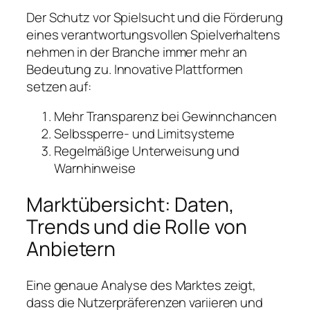
Der Schutz vor Spielsucht und die Förderung
eines verantwortungsvollen Spielverhaltens
nehmen in der Branche immer mehr an
Bedeutung zu. Innovative Plattformen
setzen auf:
Mehr Transparenz bei Gewinnchancen
Selbssperre- und Limitsysteme
Regelmäßige Unterweisung und
Warnhinweise
Marktübersicht: Daten,
Trends und die Rolle von
Anbietern
Eine genaue Analyse des Marktes zeigt,
dass die Nutzerpräferenzen variieren und