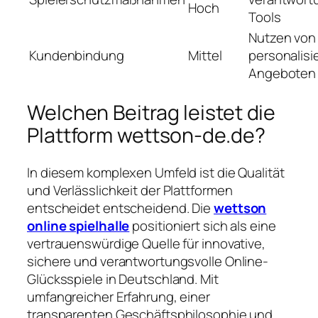
Hoch
Tools
Nutzen von
Kundenbindung
Mittel
personalisi
Angeboten
Welchen Beitrag leistet die
Plattform wettson-de.de?
In diesem komplexen Umfeld ist die Qualität
und Verlässlichkeit der Plattformen
entscheidet entscheidend. Die
wettson
online spielhalle
positioniert sich als eine
vertrauenswürdige Quelle für innovative,
sichere und verantwortungsvolle Online-
Glücksspiele in Deutschland. Mit
umfangreicher Erfahrung, einer
transparenten Geschäftsphilosophie und