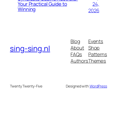
24,
Your Practical Guide to
Winning
2026
Blog
Events
sing-sing.nl
About
Shop
FAQs
Patterns
Authors
Themes
Twenty Twenty-Five
Designed with
WordPress