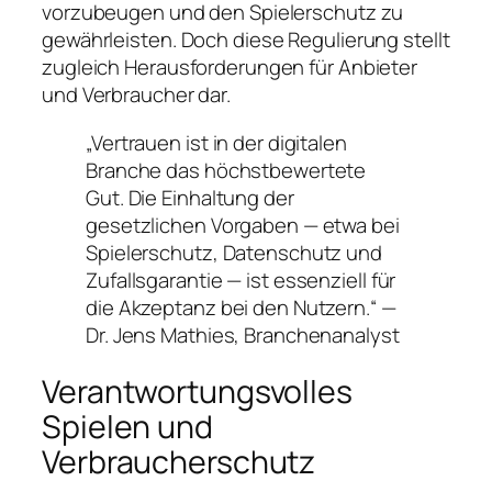
vorzubeugen und den Spielerschutz zu
gewährleisten. Doch diese Regulierung stellt
zugleich Herausforderungen für Anbieter
und Verbraucher dar.
„Vertrauen ist in der digitalen
Branche das höchstbewertete
Gut. Die Einhaltung der
gesetzlichen Vorgaben — etwa bei
Spielerschutz, Datenschutz und
Zufallsgarantie — ist essenziell für
die Akzeptanz bei den Nutzern.“ —
Dr. Jens Mathies, Branchenanalyst
Verantwortungsvolles
Spielen und
Verbraucherschutz