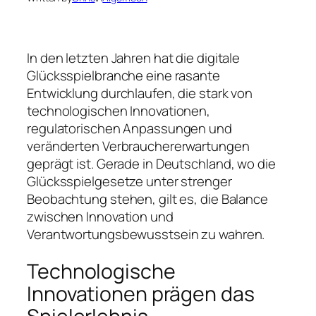
In den letzten Jahren hat die digitale
Glücksspielbranche eine rasante
Entwicklung durchlaufen, die stark von
technologischen Innovationen,
regulatorischen Anpassungen und
veränderten Verbrauchererwartungen
geprägt ist. Gerade in Deutschland, wo die
Glücksspielgesetze unter strenger
Beobachtung stehen, gilt es, die Balance
zwischen Innovation und
Verantwortungsbewusstsein zu wahren.
Technologische
Innovationen prägen das