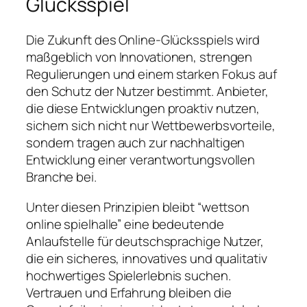
Glücksspiel
Die Zukunft des Online-Glücksspiels wird
maßgeblich von Innovationen, strengen
Regulierungen und einem starken Fokus auf
den Schutz der Nutzer bestimmt. Anbieter,
die diese Entwicklungen proaktiv nutzen,
sichern sich nicht nur Wettbewerbsvorteile,
sondern tragen auch zur nachhaltigen
Entwicklung einer verantwortungsvollen
Branche bei.
Unter diesen Prinzipien bleibt “wettson
online spielhalle” eine bedeutende
Anlaufstelle für deutschsprachige Nutzer,
die ein sicheres, innovatives und qualitativ
hochwertiges Spielerlebnis suchen.
Vertrauen und Erfahrung bleiben die