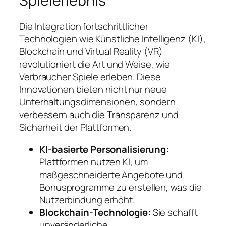
Spielerlebnis
Die Integration fortschrittlicher
Technologien wie Künstliche Intelligenz (KI),
Blockchain und Virtual Reality (VR)
revolutioniert die Art und Weise, wie
Verbraucher Spiele erleben. Diese
Innovationen bieten nicht nur neue
Unterhaltungsdimensionen, sondern
verbessern auch die Transparenz und
Sicherheit der Plattformen.
KI-basierte Personalisierung:
Plattformen nutzen KI, um
maßgeschneiderte Angebote und
Bonusprogramme zu erstellen, was die
Nutzerbindung erhöht.
Blockchain-Technologie:
Sie schafft
unveränderliche