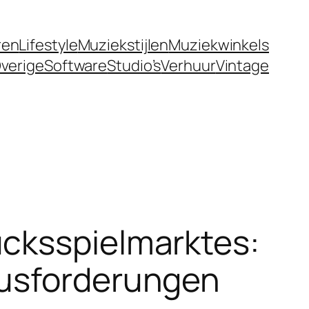
ren
Lifestyle
Muziekstijlen
Muziekwinkels
verige
Software
Studio’s
Verhuur
Vintage
ücksspielmarktes:
ausforderungen