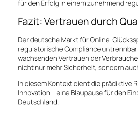
für den Erfolg in einem zunehmend regu
Fazit: Vertrauen durch Qua
Der deutsche Markt für Online-Glückss
regulatorische Compliance untrennbar ve
wachsenden Vertrauen der Verbraucher 
nicht nur mehr Sicherheit, sondern auc
In diesem Kontext dient die prädiktive 
Innovation – eine Blaupause für den Ein
Deutschland.