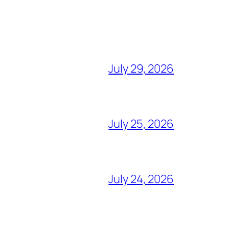
July 29, 2026
July 25, 2026
July 24, 2026