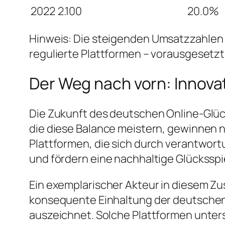
2022
2.100
20.0%
Hinweis:
Die steigenden Umsatzzahlen v
regulierte Plattformen – vorausgesetzt,
Der Weg nach vorn: Innova
Die Zukunft des deutschen Online-Glück
die diese Balance meistern, gewinnen n
Plattformen, die sich durch verantwo
und fördern eine nachhaltige Glücksspie
Ein exemplarischer Akteur in diesem Zu
konsequente Einhaltung der deutschen
auszeichnet. Solche Plattformen unter