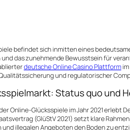
piele befindet sich inmitten eines bedeutsa
n und das zunehmende Bewusstsein für veran
ablierter
deutsche Online Casino Plattform
im 
 Qualitätssicherung und regulatorischer Compl
ksspielmarkt: Status quo und 
 der Online-Glücksspiele im Jahr 2021 erlebt 
taatsvertrag (GlüStV 2021) setzt klare Rahm
rn und illegalen Angeboten den Boden zu en