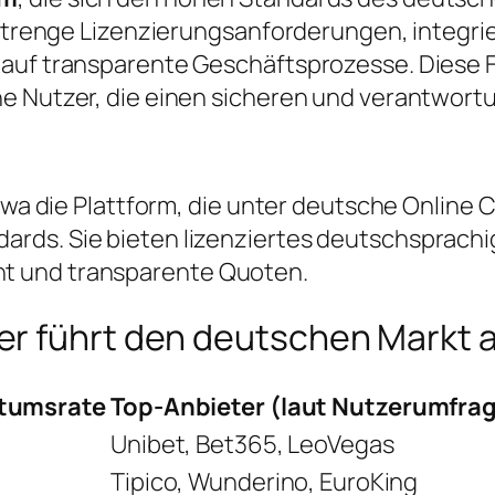
t strenge Lizenzierungsanforderungen, integr
 auf transparente Geschäftsprozesse. Diese 
he Nutzer, die einen sicheren und verantwort
twa die Plattform, die unter deutsche Online Cas
ards. Sie bieten lizenziertes deutschsprach
t und transparente Quoten.
er führt den deutschen Markt 
tumsrate
Top-Anbieter (laut Nutzerumfra
Unibet, Bet365, LeoVegas
Tipico, Wunderino, EuroKing